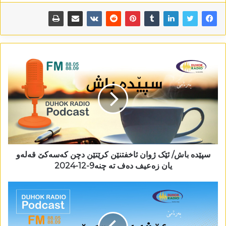
سپێدە باش/ ئێک ژوان ئاخفتنێن کرێتێن دچن کەسەکێ قەلەو
یان زەعیف دەف تە چنە9-12-2024