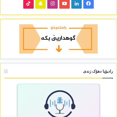
TikTok
Snapchat
Instagram
YouTube
LinkedIn
Facebook
رادیۆیا دھۆک زندی