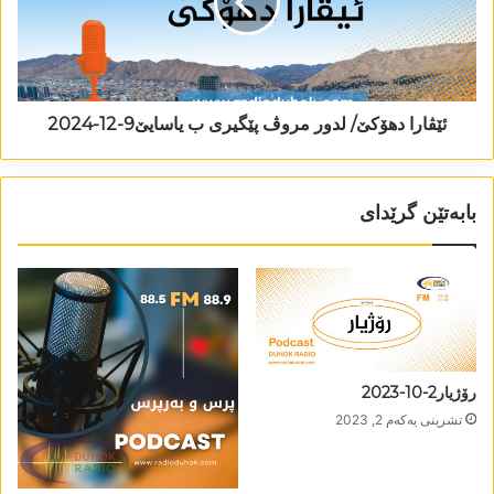
ئێڤارا دھۆکێ/ لدور مروڤ پێگیری ب یاسایێ9-12-2024
بابەتێن گرێدای
رۆژیار2-10-2023
تشرینی یه‌كه‌م 2, 2023