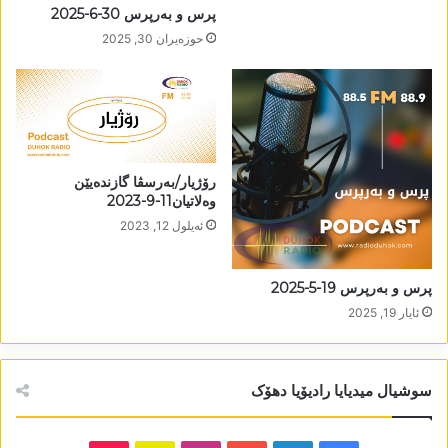
پرس و بەرپرس 30-6-2025
حوزه‌یران 30, 2025
رۆژیار/بەرسڤا گازندەیێن
وەلاتیان11-9-2023
ئه‌یلول 12, 2023
پرس و بەرپرس 19-5-2025
ئایار 19, 2025
سوشیال میدیایا رادیۆیا دھۆک