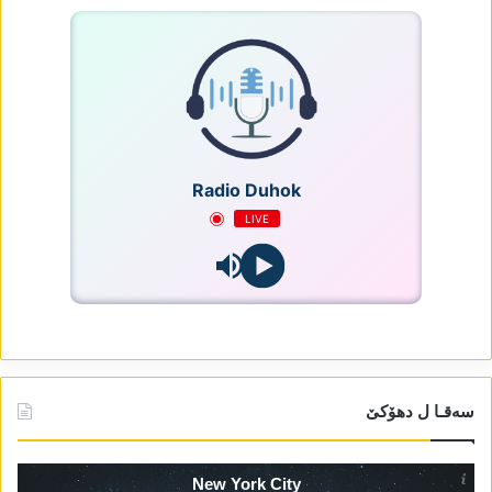
Radio Duhok
LIVE
سەقـا ل دھۆکێ
New York City