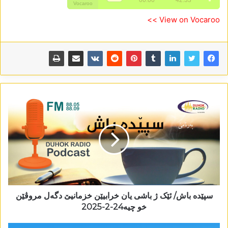
View on Vocaroo >>
سپێدە باش/ ئێک ژ باشی یان خرابیێن خزمانیێ دگەل مروڤێن
خو چیە24-2-2025