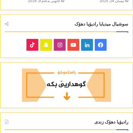
نیسان 24, 2025
كانونی یه‌كه‌م 9, 2024
سوشیال میدیایا رادیۆیا دھۆک
TikTok
Snapchat
Instagram
YouTube
LinkedIn
Facebook
رادیۆیا دھۆک زندی