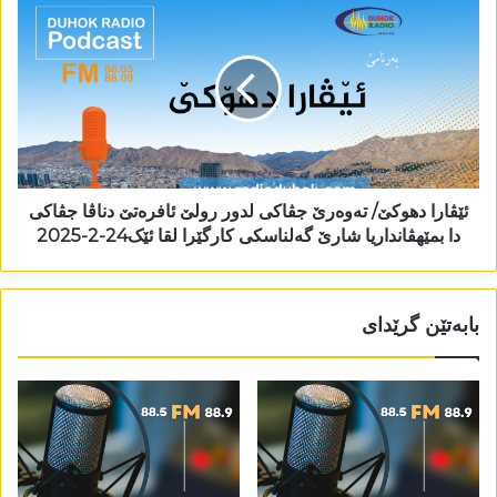
ئێڤارا دھوکێ/ تەوەرێ جڤاکی لدور رولێ ئافرەتێ دناڤا جڤاکی
دا بمێھڤانداریا شارێ گەلناسکی کارگێرا لقا ئێک24-2-2025
بابەتێن گرێدای