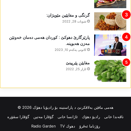
گرنگی و مفایێین مێویژان:
شوبات 28, 2022
پارێزگارێ دھوکێ : کوردان ھەمی دەمان خەونێن
مەزن ھەبوینە.
كانونی یه‌كه‌م 10, 2023
مفایێن پێرپینێ
ئازار 25, 2022
ھەمی مافێن بەلاڤکرنێ د پاراستینە بۆ رادیۆیا دھۆک 2026 ©
ناڤه‌ندا خانی
رادیۆ دهۆك
ئاژانسا خانی
گۆڤارا مەتین
گۆڤارا سڤۆرە
رۆژناما ئەڤرۆ
دهوك TV
Radio Garden