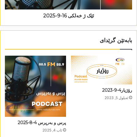
ئێک ژ خەلکی 16-9-2025
بابەتێن گرێدای
رۆژیار4-9-2023
ئه‌یلول 5, 2023
پرس و بەرپرس 4-8-2025
ئاب 4, 2025