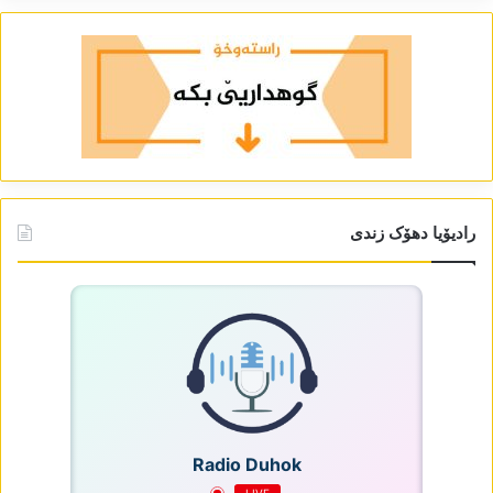
رادیۆیا دھۆک زندی
Radio Duhok