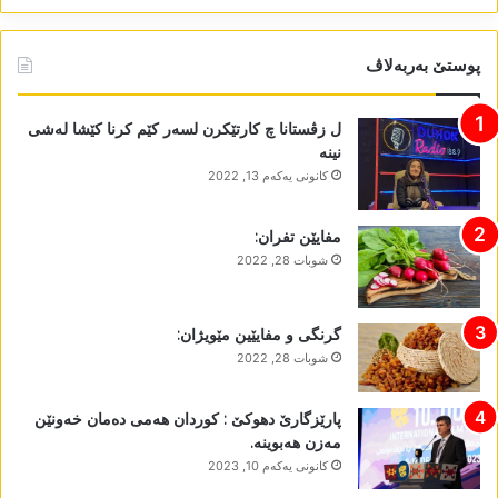
پوستێ بەربەلاڤ
ل زڤستانا چ کارتێکرن لسەر کێم کرنا کێشا لەشی
نینە
كانونی یه‌كه‌م 13, 2022
مفایێن تفران:
شوبات 28, 2022
گرنگی و مفایێین مێویژان:
شوبات 28, 2022
پارێزگارێ دھوکێ : کوردان ھەمی دەمان خەونێن
مەزن ھەبوینە.
كانونی یه‌كه‌م 10, 2023