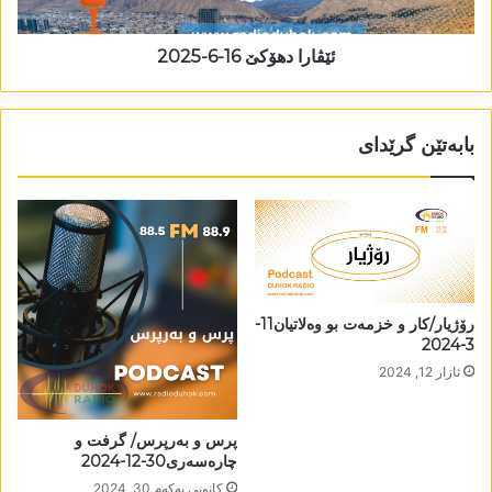
ئێڤارا دھۆکێ 16-6-2025
بابەتێن گرێدای
رۆژیار/کار و خزمەت بو وەلاتیان11-
3-2024
ئازار 12, 2024
پرس و بەرپرس/ گرفت و
چارەسەری30-12-2024
كانونی یه‌كه‌م 30, 2024