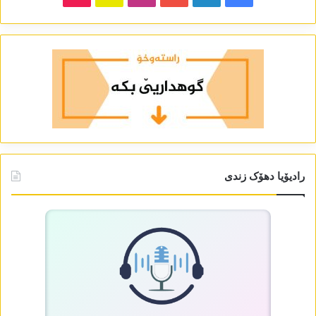
رادیۆیا دھۆک زندی