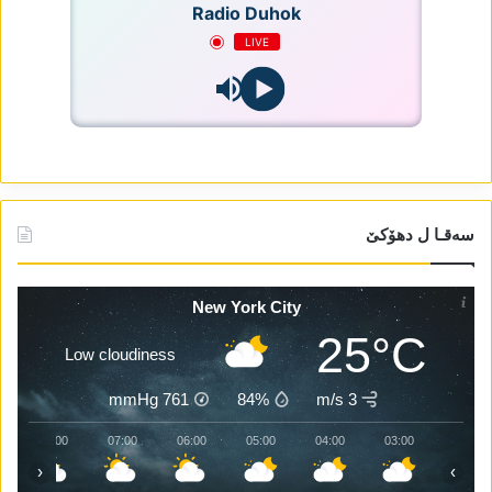
Radio Duhok
LIVE
سەقـا ل دھۆکێ
New York City
25°C
Low cloudiness
mmHg
761
84%
3 m/s
08:00
07:00
06:00
05:00
04:00
03:00
‹
›