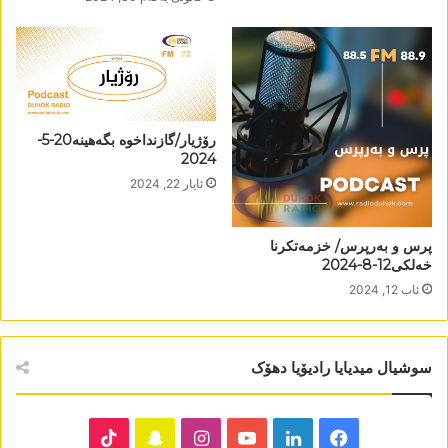
رۆژیار/گازنداخوە بگەھینە20-5-
2024
ئایار 22, 2024
پرس و بەرپرس/ خزمەتکرنا
خەلکی12-8-2024
ئاب 12, 2024
سوشیال میدیایا رادیۆیا دھۆک
TikTok
Snapchat
Instagram
YouTube
LinkedIn
Facebook