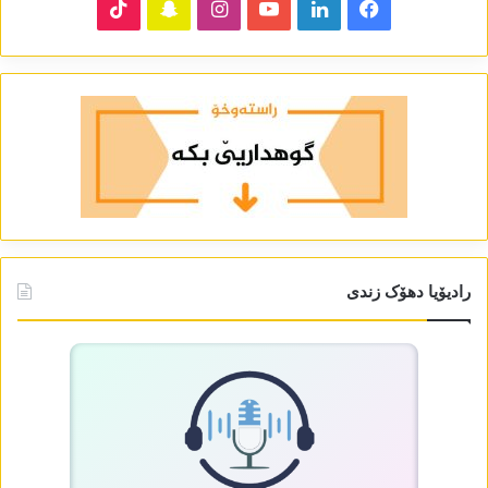
TikTok
Snapchat
Instagram
YouTube
LinkedIn
Facebook
رادیۆیا دھۆک زندی