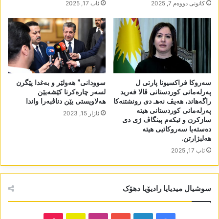
كانونی دووه‌م 7, 2025
ئاب 17, 2025
سوودانی” ھەولێر و بەغدا پێگرن
سەروکا فراکسیونا پارتی ل
لسەر چارەکرنا کێشەیێن
پەرلەمانی کوردستانی ڤالا فەرید
ھەلاویستی یێن دناڤبەرا واندا
راگەھاند، ھەیڤ نەھـ دی رونشتنەکا
پەرلەمانی کوردستانی ھیتە
ئازار 15, 2023
سازکرن و ئیکەم پینگاڤ ژی دی
دەستەیا سەروکاتیی ھیتە
ھەلبژارتن.
ئاب 17, 2025
سوشیال میدیایا رادیۆیا دھۆک