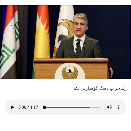
زێدەتر ب دەنگ گۆھداریێ بکە.