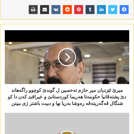
میرێ ئێزدیان میر حازم تەحسین ل گوندێ کوچوو راگەھاند
دێ پشتەڤانیا حکومەتا ھەریما کوردستانێ و عیراقێ کەن دا کو
شنگال ڤەگەریتەڤە رەوشا بەریا نھا و دبیت باشتر ژی ببیتن