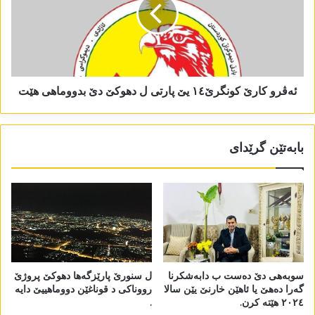
ئەڤرو کارێ کونگرێ١٤ یێ پارتی ل دھوکێ دێ بدووماھی ھێت
بابەتێن گرێدای
سوبەھی دێ دەست ب دابەشکرنا
ل سنورێ پارێزگەھا دھوکێ پروژێ
گەرا دەھێ یا ئاھێن خارنێ یێن سالا
رووناکی د قوناغێن دووماھییێ دایە
٢٠٢٤ ھێتە کرن.
.