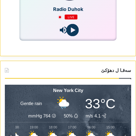
Radio Duhok
LIVE
سەقـا ل دھۆکێ
New York City
33°C
Gentle rain
mmHg
764
50%
4.1 m/s
20:00
19:00
18:00
17:00
16:00
15:00
‹
›