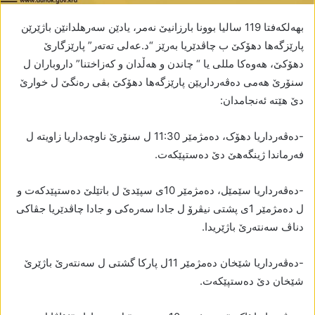
بھەلکەفتا 119 سالیا بوونا بارزانیێ نەمر، یادێن سەرھلدانێن باژێرێن
پارێزگەھا دھۆکێ ب چاڤدێریا بەرێز “د.عەلی تەتەر” پارێزگارێ
دھۆکێ، ھەوەکا مللی یا “ چاندن و ھەڵدان و کەزاختنا” داروباران ل
سنۆرێ ھەمی دەڤەرداریێن پارێزگەھا دھۆکێ بڤی رەنگێ ل خوارێ
دێ ھێتە ئەنجامدان:
-دەڤەرداریا دھۆک، دەمژمێر 11:30 ل سنۆرێ ناوچەداریا زاویتە ل
فەرماندا ژینگەھێ دێ دەستپێکەت.
-دەڤەرداریا سێمێل، دەمژمێر 10ی سپێدێ ل باتێلێ دەستپێدکەت و
ل دەمژمێر 1ی پشتی نیڤرۆ ل جادا سەرەکی و جادا چاڤدێریا جڤاکی
دناڤ سەنتەرێ باژێریدا.
-دەڤەرداریا شێخان دەمژمێر 11ل پارکا گشتی ل سەنتەرێ باژێرێ
شێخان دێ دەستپێکەت.