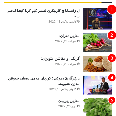
ل زڤستانا چ کارتێکرن لسەر کێم کرنا کێشا لەشی
نینە
كانونی یه‌كه‌م 13, 2022
مفایێن تفران:
شوبات 28, 2022
گرنگی و مفایێین مێویژان:
شوبات 28, 2022
پارێزگارێ دھوکێ : کوردان ھەمی دەمان خەونێن
مەزن ھەبوینە.
كانونی یه‌كه‌م 10, 2023
مفایێن پێرپینێ
ئازار 25, 2022