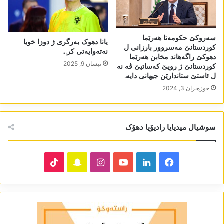
سەروکێ حکومەتا ھەرێما
یانا دھوک بەرگری ژ دوزا خویا
کوردستانێ مەسروور بارزانی ل
نەتەوایەتی کر…
دھوکێ راگەھاند مخابن ھەرێما
نیسان 9, 2025
کوردستانێ ژ رویێ کەساتیێ ڤە نە
ل ئاستێ ستاندارێن جیھانی دایە.
حوزه‌یران 3, 2024
سوشیال میدیایا رادیۆیا دھۆک
TikTok
Snapchat
Instagram
YouTube
LinkedIn
Facebook