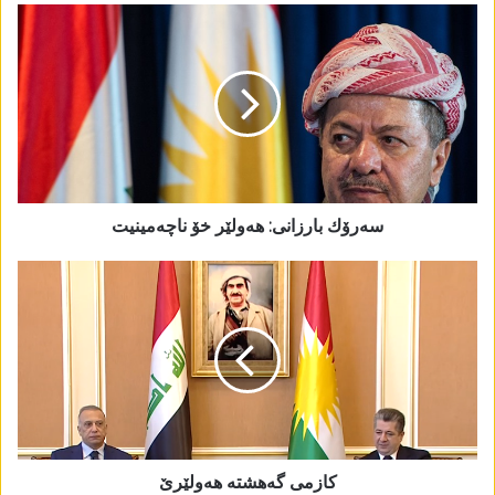
سه‌رۆك بارزانی: هه‌ولێر خۆ ناچه‌مینیت‌
کازمی گەھشتە ھەولێرێ