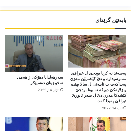
بابەتێن گرێدای
پەسەند نە کرنا بودجێ ل عیراقێ
سەرھەلدانا دھۆکێ ژ ھەمی
مەترسیدارە و دێ کێشەیێن مەزن
تەخوچینان دەسپێکر
پەیداکەت ب تایبەتی ل سالا بھێت
و ژلایەکێ دویڤە نە بونا بودجێ
ئازار 14, 2022
کێشەکا مەزن دێ ل سەر ئابورێ
ئیراقێ پەیدا کەت
ئاب 14, 2022