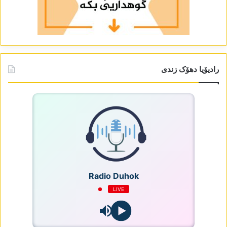
رادیۆیا دھۆک زندی
Radio Duhok
LIVE