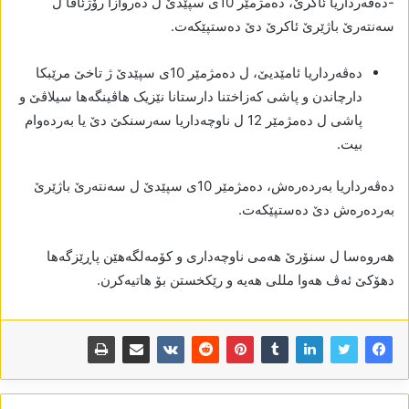
-دەڤەرداریا ئاکرێ، دەمژمێر 10ی سپێدێ ل دەروازا رۆژئاڤا ل
سەنتەرێ باژێرێ ئاکرێ دێ دەستپێکەت.
دەڤەرداریا ئامێدیێ، ل دەمژمێر 10ی سپێدێ ژ تاخێ مرێبکا
دارچاندن و پاشی کەزاختنا دارستانا نێزیک ھاڤینگەھا سیلاڤێ و
پاشی ل دەمژمێر 12 ل ناوچەداریا سەرسنکێ دێ یا بەردەوام
بیت.
دەڤەرداریا بەردەرەش، دەمژمێر 10ی سپێدێ ل سەنتەرێ باژێرێ
بەردەرەش دێ دەستپێکەت.
ھەروەسا ل سنۆرێ ھەمی ناوچەداری و کۆمەلگەھێن پاڕێزگەھا
دھۆکێ ئەڤ ھەوا مللی ھەیە و رێکخستن بۆ ھاتیەکرن.