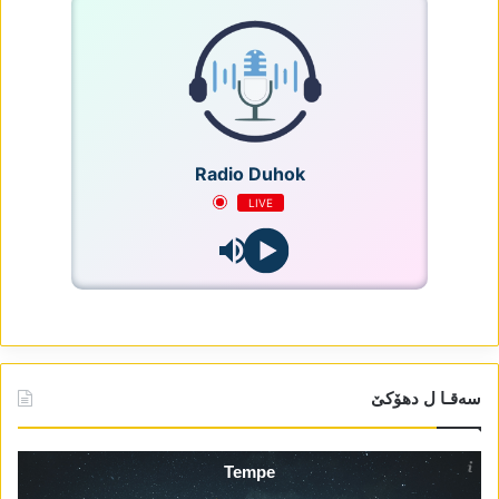
Radio Duhok
LIVE
سەقـا ل دھۆکێ
Tempe