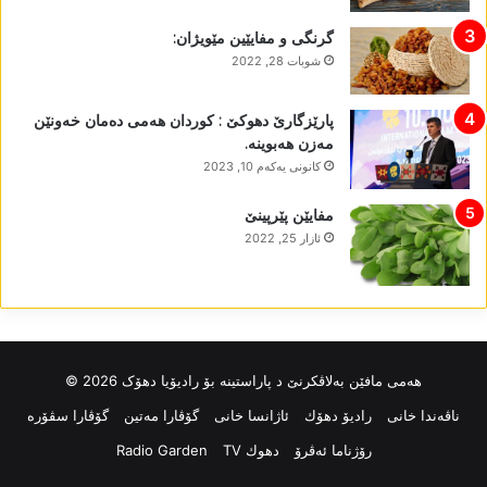
گرنگی و مفایێین مێویژان:
شوبات 28, 2022
پارێزگارێ دھوکێ : کوردان ھەمی دەمان خەونێن
مەزن ھەبوینە.
كانونی یه‌كه‌م 10, 2023
مفایێن پێرپینێ
ئازار 25, 2022
ھەمی مافێن بەلاڤکرنێ د پاراستینە بۆ رادیۆیا دھۆک 2026 ©
ناڤه‌ندا خانی
رادیۆ دهۆك
ئاژانسا خانی
گۆڤارا مەتین
گۆڤارا سڤۆرە
رۆژناما ئەڤرۆ
دهوك TV
Radio Garden