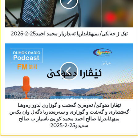
ئێک ژ خەلکی/ بمیھڤانداریا ئەندازیار محمد احمد25-2-2025
ئێڤارا دھوکێ/ تەوەرێ گەشت و گوزاری لدور رەوشا
گەشتیاری و گەشت و گوزاری و سەرەدەریا دگەل وان بکەین
بمێھڤاندرایا صالح احمد محمد کو یێ ناسیار ب صالح
سەیدو25-2-2025