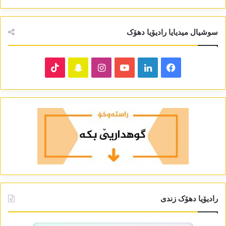
سوشیال میدیایا رادیۆیا دھۆک
TikTok
Snapchat
Instagram
YouTube
LinkedIn
Facebook
رادیۆیا دھۆک زندی