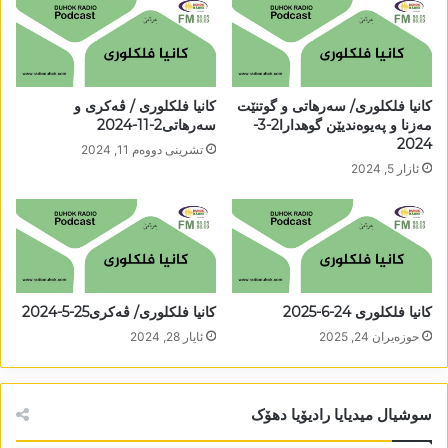
کانیا فلکلوری/ سەرھاتی و گوتنێت
کانیا فلکلوری / ڤەکری و
مەزنا و پەیوەندیێن گوھدارا2-3-
سەرھاتی2-11-2024
2024
تشرینی دووه‌م 11, 2024
ئازار 5, 2024
کانیا فلکلوری 24-6-2025
کانیا فلکلوری/ ڤەکری25-5-2024
حوزه‌یران 24, 2025
ئایار 28, 2024
سوشیال میدیایا رادیۆیا دھۆک