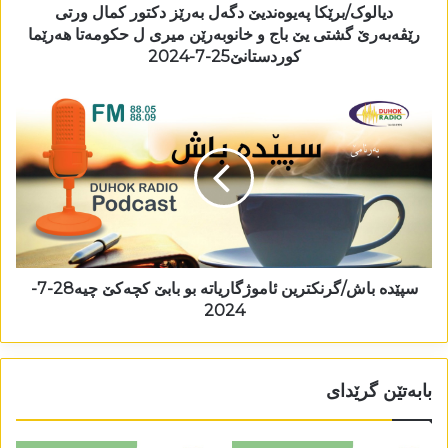
دیالوک/برێکا پەیوەندیێ دگەل بەرێز دکتور کمال ورتی
رێڤەبەرێ گشتی یێ باج و خانوبەرێن میری ل حکومەتا ھەرێما
کوردستانێ25-7-2024
سپێدە باش/گرنکترین ئاموژگاریاتە بو بابێ کچەکێ چیە28-7-
2024
بابەتێن گرێدای