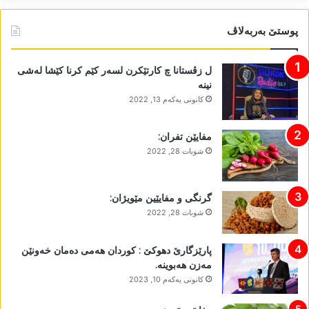
پوستێ بەربەلاڤ
ل زڤستانا چ کارتێکرن لسەر کێم کرنا کێشا لەشی
نینە
كانونی یه‌كه‌م 13, 2022
مفایێن تفران:
شوبات 28, 2022
گرنگی و مفایێین مێویژان:
شوبات 28, 2022
پارێزگارێ دھوکێ : کوردان ھەمی دەمان خەونێن
مەزن ھەبوینە.
كانونی یه‌كه‌م 10, 2023