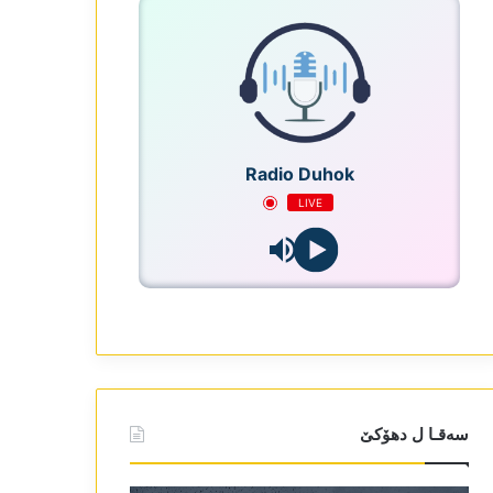
Radio Duhok
LIVE
سەقـا ل دھۆکێ