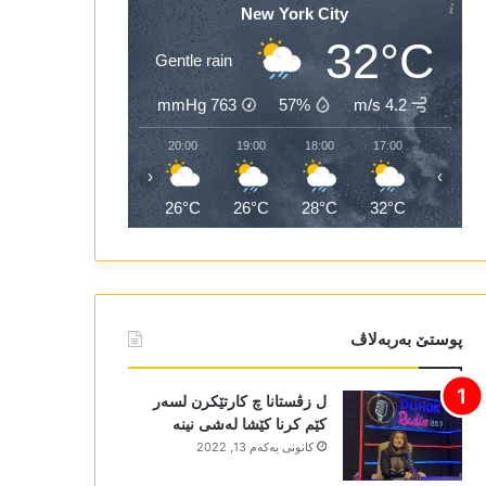
New York City
32°C
Gentle rain
mmHg
763
57%
4.2 m/s
22:00
21:00
20:00
19:00
18:00
17:00
‹
›
26°C
26°C
26°C
26°C
28°C
32°C
پوستێ بەربەلاڤ
ل زڤستانا چ کارتێکرن لسەر
کێم کرنا کێشا لەشی نینە
كانونی یه‌كه‌م 13, 2022