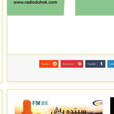
Reddit
Pinterest
Tumblr
Lin