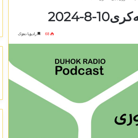
8-2024
68
رادیۆیا دھۆک