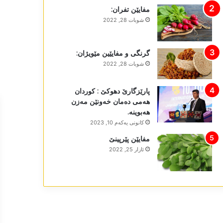
مفایێن تفران:
شوبات 28, 2022
گرنگی و مفایێین مێویژان:
شوبات 28, 2022
پارێزگارێ دھوکێ : کوردان
ھەمی دەمان خەونێن مەزن
ھەبوینە.
كانونی یه‌كه‌م 10, 2023
مفایێن پێرپینێ
ئازار 25, 2022