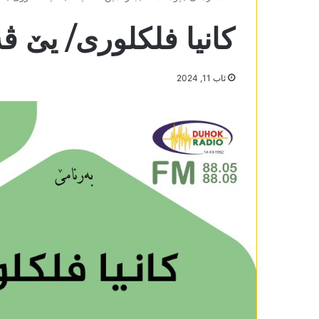
کانیا فلکلوری/ یێ ڤەکری10-
ئاب 11, 2024