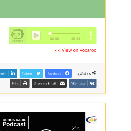
View on Vocaroo >>
بەلاڤەکرن
kedIn
Twitter
Facebook
Print
Share via Email
VKontakte