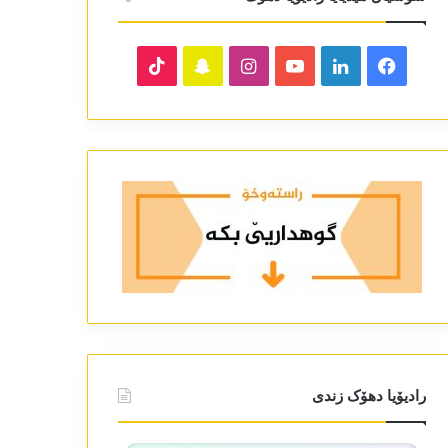
TikTok
Snapchat
Instagram
YouTube
LinkedIn
Facebook
رادیۆیا دھۆک زندی