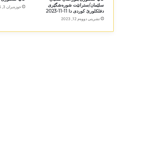
سلێمان/سترانێت شورەشگێری
حوزه‌یران 3, 2025
دفلکلورێ کوردی دا 11-11-2023
تشرینی دووه‌م 12, 2023