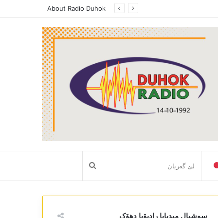
About Radio Duhok
لێ
گەریان
سوشیال میدیایا رادیۆیا دھۆک