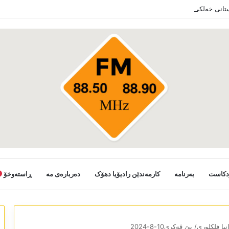
ستانی خەلکێ گوندێن سەر ب ئێدارا زاخو ڤە دشین سەرەدانا گوندیێن خو بکەن
دکاست
بەرنامە
کارمەندێن رادیۆیا دھۆک
دەربارەی مە
ڕاستەوخۆ
نیا فلکلوری/ یێ ڤەکری10-8-2024