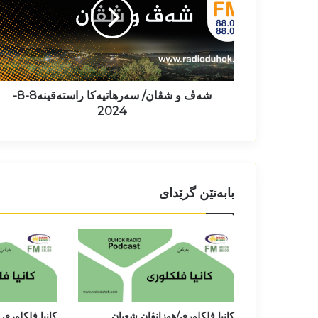
شەڤ و شڤان/ سەرھاتیەکا راستەقینە8-8-
2024
بابەتێن گرێدای
کانیا فلکلوری/ھوزانڤان شعبان
کانیا فلکلوری 3-6-2025