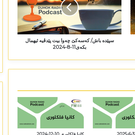
سپێدە باش/ کەسەکێ چەوا بیت پێدڤیە ئیھمال
بکەی11-8-2024
کانیا فلکلوری 10-12-2024