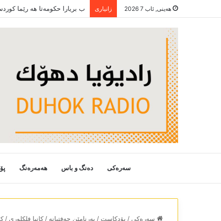
ب بریارا حکومەتا ھە رێما کورد
هەینی, ئاب 7 2026
زانیاری
سەرەکی
دەنگ و باس
هەمەرەنگ
پۆ
سەرەکی
/
پۆدکاست
/
بەرنامێن حەفتیانە
/
کانیا فلکلوری
/
کا