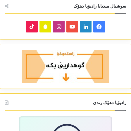
سوشیال میدیایا رادیۆیا دھۆک
TikTok
Snapchat
Instagram
YouTube
LinkedIn
Facebook
رادیۆیا دھۆک زندی