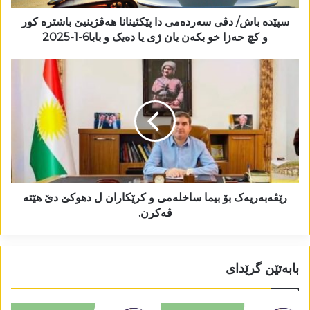
سپێدە باش/ دڤی سەردەمی دا پێکئینانا ھەڤژینیێ باشترە کور
و کچ حەزا خو بکەن یان ژی یا دەیک و بابا6-1-2025
رێڤەبەریەک بۆ بیما ساخلەمی و کرێکاران ل دھوکێ دێ ھێتە
ڤەکرن.
بابەتێن گرێدای