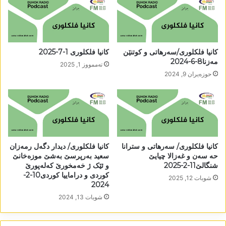
کانیا فلکلوری/سەرھاتی و کوتنێن
کانیا فلکلوری 1-7-2025
مەزنا8-6-2024
تەممووز 1, 2025
حوزه‌یران 9, 2024
کانیا فلکلوری/ سەرھاتی و سترانا
کانیا فلکلوری/ دیدار دگەل رمەزان
حە سەن و غەزالا چیایێ
سعید بەرپرسێ بەشێ موزەخانێ
شنگالێ11-2-2025
و ئێک ژ خەمخورێ کەلەپورێ
کوردی و دراماییا کوردی10-2-
شوبات 12, 2025
2024
شوبات 13, 2024