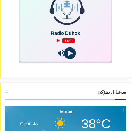
Radio Duhok
LIVE
سەقـا ل دھۆکێ
Tempe
38°C
Clear sky