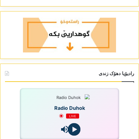
رادیۆیا دھۆک زندی
Radio Duhok
LIVE