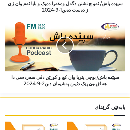
سپێدە باش/ ئەو چ تشتن دگەل وەغەرا دەیک و بابا ئەم وان ژی
ژ دەست دەین1-9-2024
سپێدە باش/ بوچی پتریا وان کچ و کورێن دڤی سەردەمی دا
ھەڤژینیێ پێک دئینن پەشیمان دبن2-9-2024
بابەتێن گرێدای