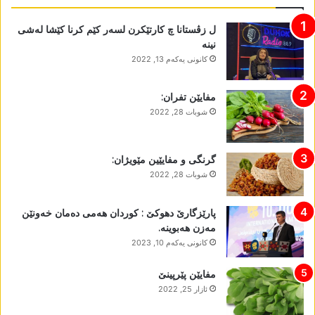
ل زڤستانا چ کارتێکرن لسەر کێم کرنا کێشا لەشی
نینە
كانونی یه‌كه‌م 13, 2022
مفایێن تفران:
شوبات 28, 2022
گرنگی و مفایێین مێویژان:
شوبات 28, 2022
پارێزگارێ دھوکێ : کوردان ھەمی دەمان خەونێن
مەزن ھەبوینە.
كانونی یه‌كه‌م 10, 2023
مفایێن پێرپینێ
ئازار 25, 2022