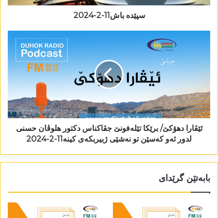
سپێدە باش11-2-2024
ئێڤارا دھۆکێ/ برێکا تێلەفونێ جڤاکناس دکتور ھلوڤان حسنی
لدور ئەو کەسێن تو نەشێی ژبیربکەی کینە11-2-2024
بابەتێن گرێدای