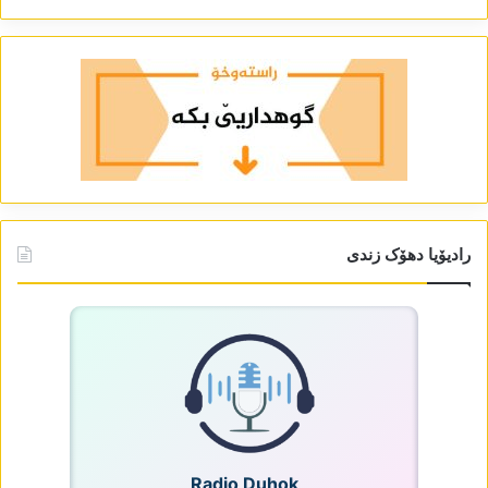
رادیۆیا دھۆک زندی
Radio Duhok