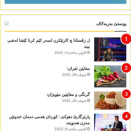
پوستێ بەربەلاڤ
ل زڤستانا چ کارتێکرن لسەر کێم کرنا کێشا لەشی
نینە
كانونی یه‌كه‌م 13, 2022
مفایێن تفران:
شوبات 28, 2022
گرنگی و مفایێین مێویژان:
شوبات 28, 2022
پارێزگارێ دھوکێ : کوردان ھەمی دەمان خەونێن
مەزن ھەبوینە.
كانونی یه‌كه‌م 10, 2023