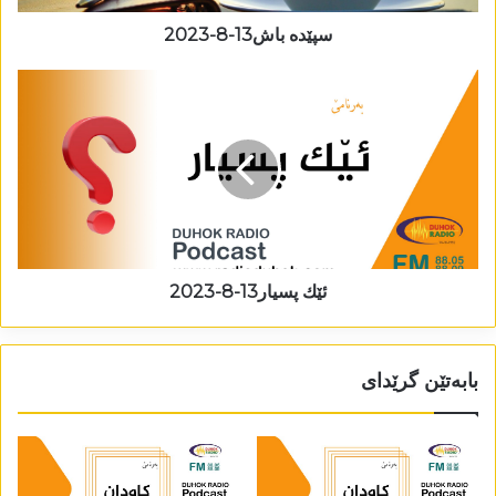
سپێدە باش13-8-2023
ئێك پسیار13-8-2023
بابەتێن گرێدای