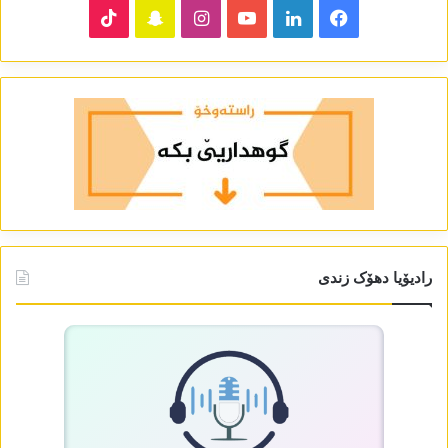
TikTok
Snapchat
Instagram
YouTube
LinkedIn
Facebook
رادیۆیا دھۆک زندی