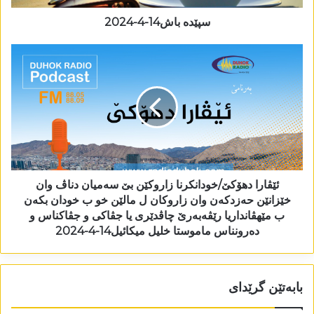
سپێدە باش14-4-2024
ئێڤارا دھۆکێ/خودانکرنا زاروکێن بێ سەمیان دناڤ وان
خێزانێن حەزدکەن وان زاروکان ل مالێن خو ب خودان بکەن
ب مێھڤانداریا رێڤەبەرێ چاڤدێری یا جڤاکی و جڤاکناس و
دەرونناس ماموستا خلیل میکائیل14-4-2024
بابەتێن گرێدای