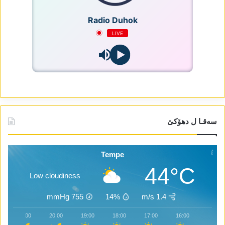
Radio Duhok
LIVE
سەقـا ل دھۆکێ
Tempe
44°C
Low cloudiness
mmHg
755
14%
1.4 m/s
21:00
20:00
19:00
18:00
17:00
16:00