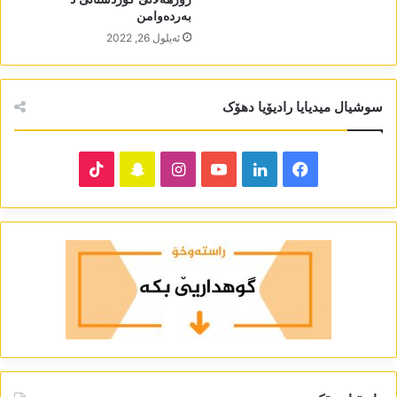
بەردەوامن
ئه‌یلول 26, 2022
سوشیال میدیایا رادیۆیا دھۆک
TikTok
Snapchat
Instagram
YouTube
LinkedIn
Facebook