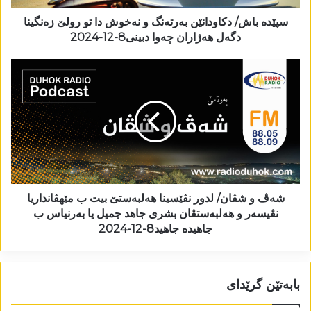
سپێدە باش/ دکاودانێن بەرتەنگ و نەخوش دا تو رولێ زەنگینا
دگەل ھەژاران چەوا دبینی8-12-2024
شەڤ و شڤان/ لدور نڤێسینا ھەلبەستێ بیت ب مێھڤانداریا
نڤیسەر و ھەلبەستڤان بشری جاھد جمیل یا بەرنیاس ب
جاھیدە جاھید8-12-2024
بابەتێن گرێدای