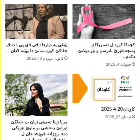
کچەکا کورد ل ئەمریکا ژ
پێتڤی یە دیاردا ( ڤی ئای پی ) دناڤ
پەنجەشێرێ ناترسم و تێر دیلانێ
جڤاکێ کوردستانێ دا بھێتە لادان …
دکەم…
كانونی دووه‌م 13, 2025
شوبات 4, 2025
کاودان20-4-2025
نیسان 22, 2025
مرنا ژینا ئەمینی ژیان ب خەلکێ
ئیرانێ بەخشی بو ماوێ نێزیکی
دەھـ رۆژانە خوپێشاندان ل
رۆژھەلاتێ کوردستانێ د