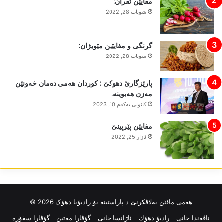
مفایێن تفران:
شوبات 28, 2022
گرنگی و مفایێین مێویژان:
شوبات 28, 2022
پارێزگارێ دھوکێ : کوردان ھەمی دەمان خەونێن
مەزن ھەبوینە.
كانونی یه‌كه‌م 10, 2023
مفایێن پێرپینێ
ئازار 25, 2022
ھەمی مافێن بەلاڤکرنێ د پاراستینە بۆ رادیۆیا دھۆک 2026 ©
ناڤه‌ندا خانی
رادیۆ دهۆك
ئاژانسا خانی
گۆڤارا مەتین
گۆڤارا سڤۆرە