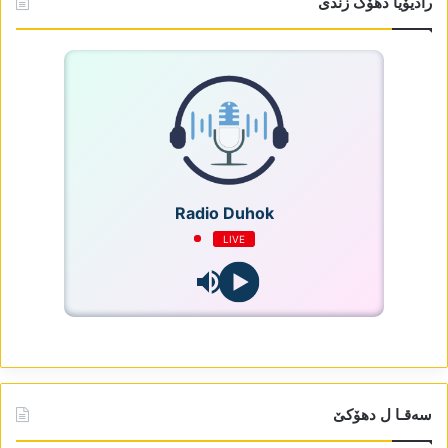
رادیۆیا دھۆک زندی
Radio Duhok
LIVE
سەقـا ل دھۆکێ