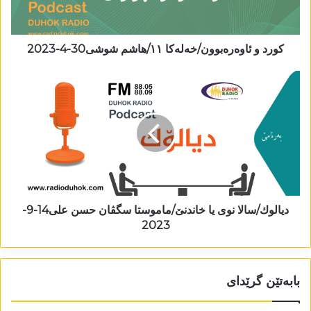
کورد و ئاوەرەبوون/خەلەکا ١١/ھاشم شوشی30-4-2023
دیالوك/سالا نوی یا خاندنێ/ماموستا سگڤان حسن علی14-9-
2023
بابەتێن گرێدای