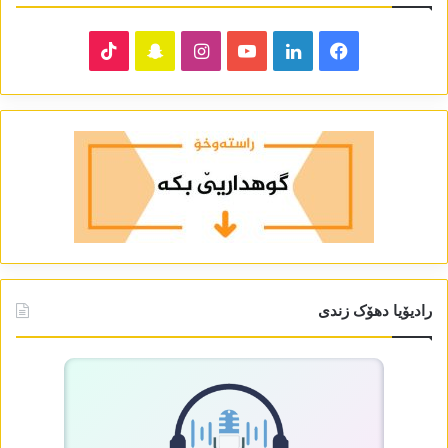
TikTok
Snapchat
Instagram
YouTube
LinkedIn
Facebook
رادیۆیا دھۆک زندی