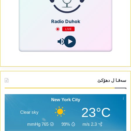
Radio Duhok
LIVE
سەقـا ل دھۆکێ
New York City
23°C
Clear sky
mmHg
765
99%
2.3 m/s