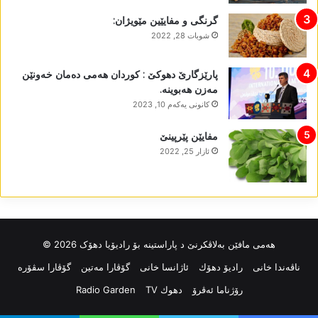
گرنگی و مفایێین مێویژان:
شوبات 28, 2022
پارێزگارێ دھوکێ : کوردان ھەمی دەمان خەونێن
مەزن ھەبوینە.
كانونی یه‌كه‌م 10, 2023
مفایێن پێرپینێ
ئازار 25, 2022
ھەمی مافێن بەلاڤکرنێ د پاراستینە بۆ رادیۆیا دھۆک 2026 ©
ناڤه‌ندا خانی
رادیۆ دهۆك
ئاژانسا خانی
گۆڤارا مەتین
گۆڤارا سڤۆرە
رۆژناما ئەڤرۆ
دهوك TV
Radio Garden