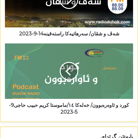
شەڤ و شڤان/ سەرھاتیەکا راستەقینە14-9-2023
کورد و ئاوەرەبوون/ خەلەکا ١٤/ماموستا کریم حبیب حاجی9-
5-2023
بابەتێن گرێدای