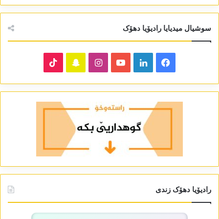
سوشیال میدیایا رادیۆیا دھۆک
TikTok
Snapchat
Instagram
YouTube
LinkedIn
Facebook
رادیۆیا دھۆک زندی