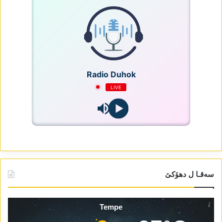
Radio Duhok
LIVE
سەقـا ل دھۆکێ
Tempe