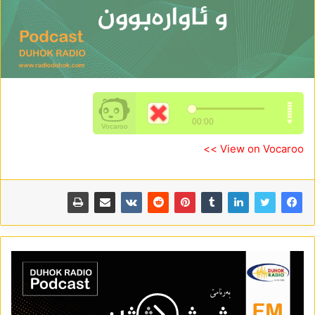
View on Vocaroo >>