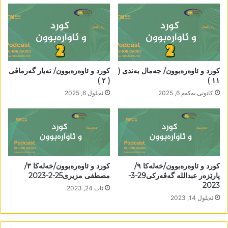
کورد و ئاوەرەبوون/ جەمال بەندی (
کورد و ئاوەرەبوون/ تەیار گەرماڤی
( ٢ )
١١ )
كانونی یه‌كه‌م 6, 2025
ئه‌یلول 6, 2025
کورد و ئاوەرەبوون/خەلەکا ٩/
کورد و ئاوەرەبوون/خەلەکا ٣/
پارێزەر عبداللە گەڤەرکی29-3-
مصطفی مزیری25-2-2023
2023
ئاب 24, 2023
ئه‌یلول 14, 2023