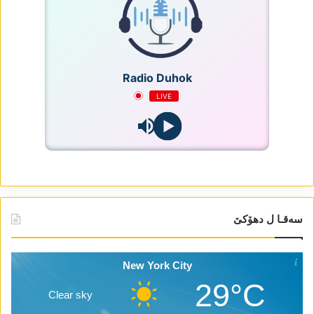
Radio Duhok
LIVE
سەقـا ل دھۆکێ
New York City
29°C
Clear sky