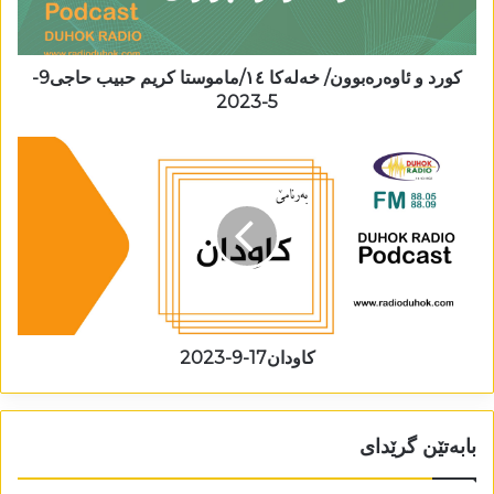
کورد و ئاوەرەبوون/ خەلەکا ١٤/ماموستا کریم حبیب حاجی9-
5-2023
کاودان17-9-2023
بابەتێن گرێدای