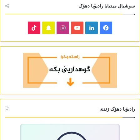
سوشیال میدیایا رادیۆیا دھۆک
TikTok
Snapchat
Instagram
YouTube
LinkedIn
Facebook
رادیۆیا دھۆک زندی