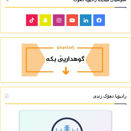
TikTok
Snapchat
Instagram
YouTube
LinkedIn
Facebook
رادیۆیا دھۆک زندی