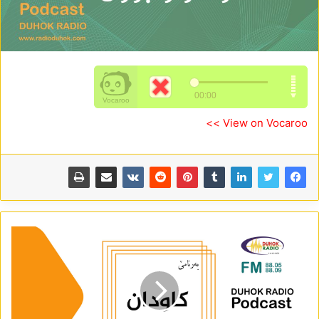
View on Vocaroo >>