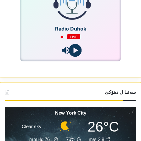
Radio Duhok
LIVE
سەقـا ل دھۆکێ
New York City
26°C
Clear sky
mmHg
761
79%
2.8 m/s