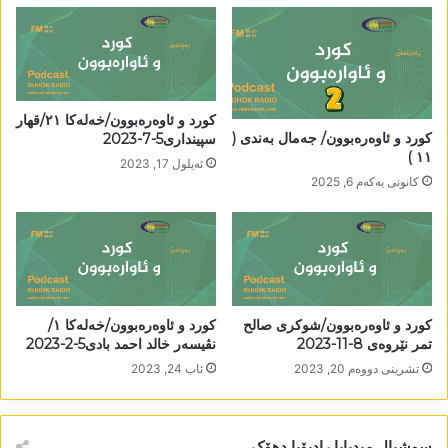
کورد و ئاوەرەبوون/خەلەکا ٢١/قھار
کورد و ئاوەرەبوون/ جەمال بەندی (
سپینداری5-7-2023
١١ )
ئه‌یلول 17, 2023
كانونی یه‌كه‌م 6, 2025
کورد و ئاوەرەبوون/شوکری صالح
کورد و ئاوەرەبوون/خەلەکا ١/
تمر نێروەی 8-11-2023
نڤیسەر خالد احمد بادی5-2-2023
تشرینی دووه‌م 20, 2023
ئاب 24, 2023
سوشیال میدیایا رادیۆیا دھۆک