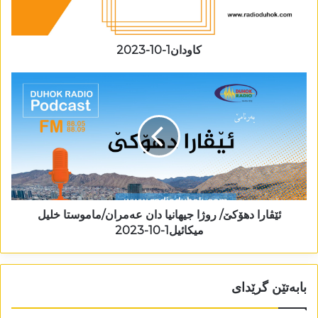
کاودان1-10-2023
ئێڤارا دھۆکێ/ روژا جیھانیا دان عەمران/ماموستا خلیل
میکائیل1-10-2023
بابەتێن گرێدای