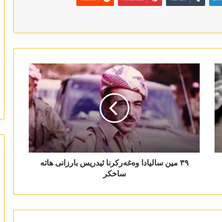
٣٩ مین سالیادا وەغەرکرنا ئیدریس بارزانی ھاتە
ساخکر