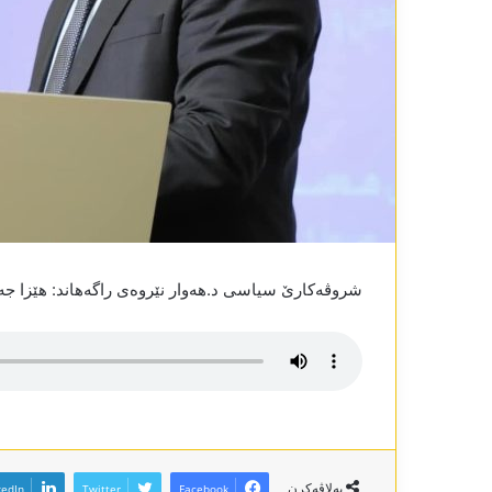
شروڤەکارێ سیاسی د.ھەوار نێروەی راگەھاند: ھێزا جەما
بەلاڤەکرن
kedIn
Twitter
Facebook