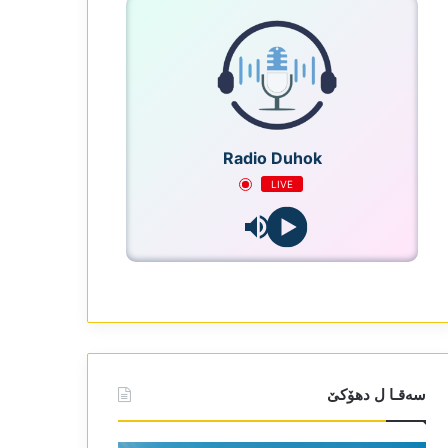
Radio Duhok
LIVE
سەقـا ل دھۆکێ