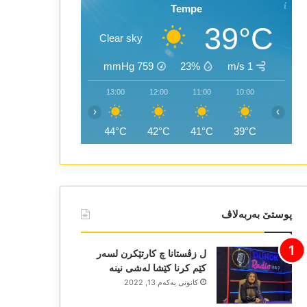
Tempe
39°C
Clear sky
mmHg
759
23%
1 m/s
15:00
14:00
13:00
12:00
11:00
10:00
‹
›
45°C
44°C
44°C
42°C
41°C
39°C
پوستێ بەربەلاڤ
ل زڤستانا چ کارتێکرن لسەر
کێم کرنا کێشا لەشی نینە
كانونی یه‌كه‌م 13, 2022