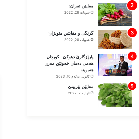
مفایێن تفران:
شوبات 28, 2022
گرنگی و مفایێین مێویژان:
شوبات 28, 2022
پارێزگارێ دھوکێ : کوردان
ھەمی دەمان خەونێن مەزن
ھەبوینە.
كانونی یه‌كه‌م 10, 2023
مفایێن پێرپینێ
ئازار 25, 2022