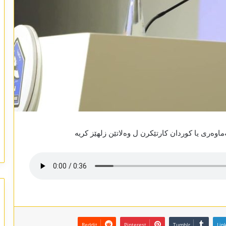
وەری یا کوردان کارتێکرن ل وەلاتێن زلھێز کریە
Reddit
Pinterest
Tumblr
Lin