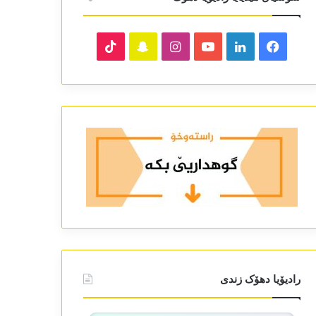
TikTok
Snapchat
Instagram
YouTube
LinkedIn
Facebook
رادیۆیا دھۆک زندی