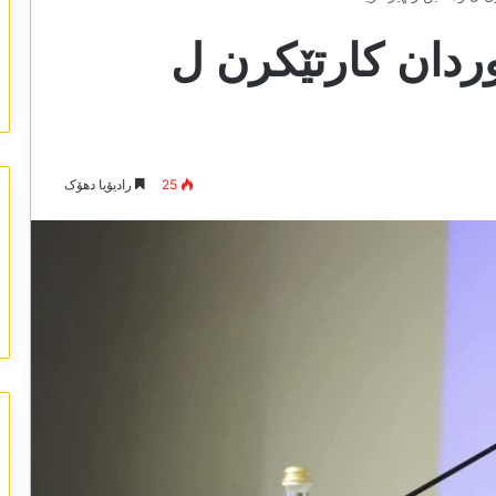
وردان کارتێکرن ل
25
رادیۆیا دھۆک