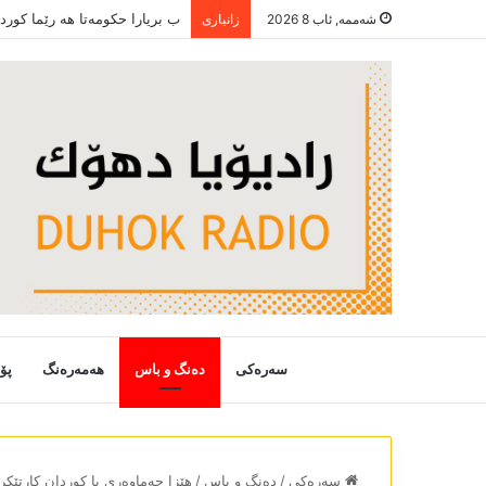
ب بریارا حکومەتا ھە رێما کور
شەممە, ئاب 8 2026
زانیاری
سەرەکی
دەنگ و باس
هەمەرەنگ
پۆ
سەرەکی
/
دەنگ و باس
/
ھێزا جەماوەری یا کوردان کارتێکرن