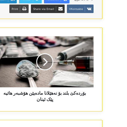
Print
Share via Email
VKontakte
بۆردەکێ بلند بۆ نەھێلانا مادەیێن ھۆشبەر ھاتیە
پێک ئینان