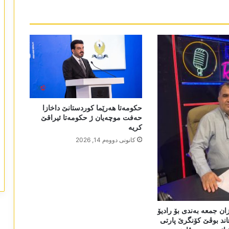
حکومەتا ھەرێما کوردستانێ داخازا
حەفت موچەیان ژ حکومەتا ئیراقێ
کریە
كانونی دووه‌م 14, 2026
ان جمعە بەندی بۆ رادیۆ
اند بوڤێ کۆنگرێ پارتی