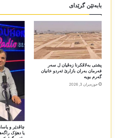
بابەتێن گرێدای
پشتی بەلاڤکرنا زەڤیان ل سەر
فەرمان بەران بازارێ ئەردو خانیان
گەرم بویە
حوزه‌یران 3, 2026
چاڤدێر و یاساز
یا دھۆک راگەھ