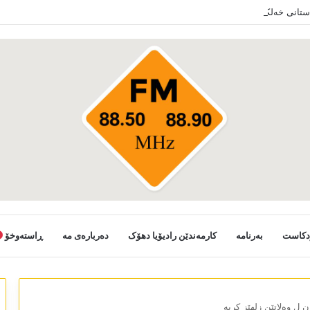
دستانی خەلکێ گوندێن سەر ب ئێدارا زاخو ڤە دشین سەرەدانا گوندیێن خو بکەن
دکاست
بەرنامە
کارمەندێن رادیۆیا دھۆک
دەربارەی مە
ڕاستەوخۆ
 ل وەلاتێن زلھێز کریە