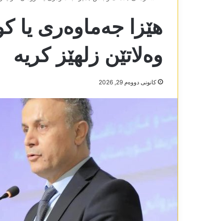
ھێزا جەماوەری یا ک
وەلاتێن زلھێز کریە
كانونی دووه‌م 29, 2026