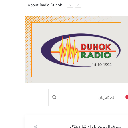
About Radio Duhok
لێ
گەریان
سوشیال میدیایا رادیۆیا دھۆک