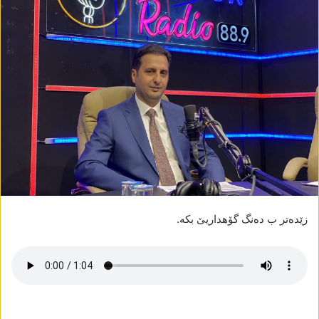
زێدەتر ب دەنگ گۆھداریێ بکە.