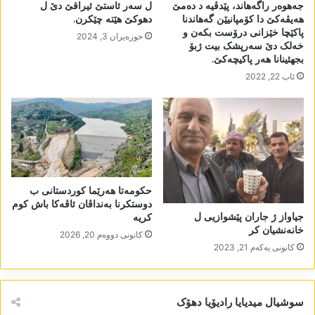
جەھوەر راگەھاند، پێدڤیە د دەمێ
ل سەر ئاستێ ئیراقێ دێ ل
ھەیڤەکێ دا کۆمپانیێن گەھاندنا
دھوکێ ھێتە چێکرن.
پاکێچا خێزانی درۆست بکەن و
حوزه‌یران 3, 2024
خەلک دێ سەرپشک بیت ژبۆ
بجھئینانا ھەر پاکیچەکێ.
ئاب 22, 2022
حکومەتا ھەرێما کوردستانی ب
دوستکرنا بەنداڤان ئاڤەکا باش کوم
جیاواز ژ جاران پێشوازیی ل
کریە
خانەنشیان کر
كانونی دووه‌م 20, 2026
كانونی یه‌كه‌م 21, 2023
سوشیال میدیایا رادیۆیا دھۆک