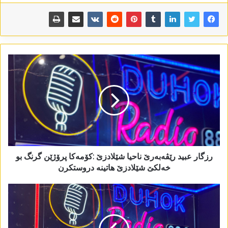
رزگار عبید رێڤەبەرێ ناحیا شێلادزێ :کۆمەکا پرۆژێن گرنگ بو
خەلکێ شێلادزێ ھاتینە دروستکرن