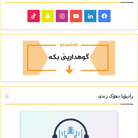
TikTok
Snapchat
Instagram
YouTube
LinkedIn
Facebook
رادیۆیا دھۆک زندی