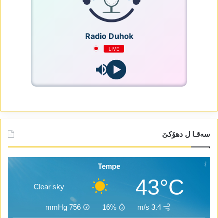
Radio Duhok
LIVE
سەقـا ل دھۆکێ
Tempe
43°C
Clear sky
mmHg
756
16%
3.4 m/s