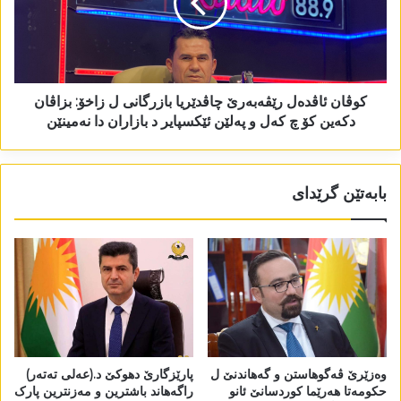
کوڤان ئاڤدەل رێڤەبەرێ چاڤدێریا بازرگانی ل زاخۆ: بزاڤان
دکەین کۆ چ کەل و پەلێن ئێکسپایر د بازاران دا نەمینێن
بابەتێن گرێدای
وەزێرێ ڤەگوھاستن و گەھاندنێ ل
پارێزگارێ دھوکێ د.(عەلی تەتەر)
حکومەتا ھەرێما کوردسانێ ئانو
راگەھاند باشترین و مەزنترین پارک