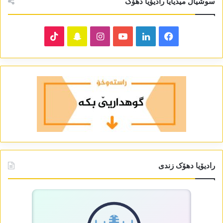
سوشیال میدیایا رادیۆیا دھۆک
TikTok
Snapchat
Instagram
YouTube
LinkedIn
Facebook
رادیۆیا دھۆک زندی