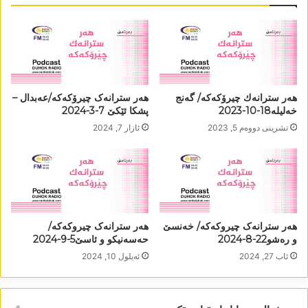
ھەر سترانەك چیرۆکەکە/ گەنج
ھەر سترانەک چیرۆکەکە/عەبدال –
خەلیلە18-10-2023
پشکا ئێکێ 7-3-2024
تشرینی دووه‌م 5, 2023
ئازار 7, 2024
ھەر سترانەک چیروکەکە/ خەنسێ
ھەر سترانەک چیروکەکە/
و رەشو22-8-2024
حەسەنیکو و ئاسێ5-9-2024
ئاب 27, 2024
ئه‌یلول 10, 2024