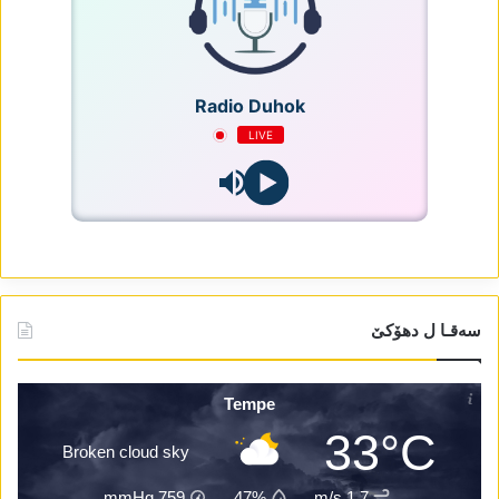
Radio Duhok
LIVE
سەقـا ل دھۆکێ
Tempe
33°C
Broken cloud sky
mmHg
759
47%
1.7 m/s