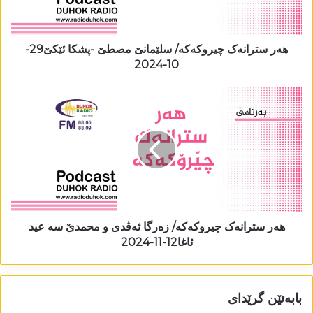
ھەر سترانەک چیروکەکە/ سلێمانێ مصطێ -پشکا ئێکێ29-
10-2024
ھەر سترانەک چیروکەکە/ زەرگا ئەڤدی و محمدێ سە عید
ئاغا12-11-2024
بابەتێن گرێدای