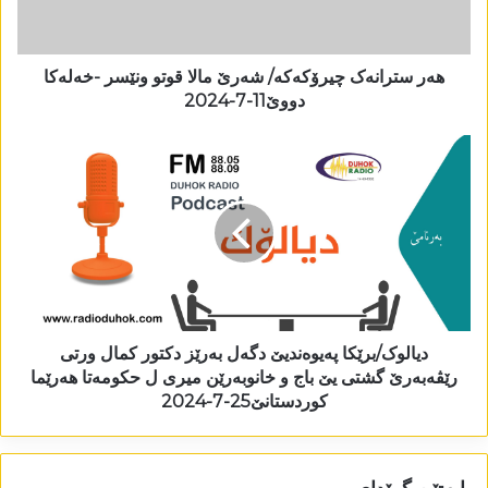
ھەر سترانەک چیرۆکەکە/ شەرێ مالا قوتو ونێسر -خەلەکا
دووێ11-7-2024
دیالوک/برێکا پەیوەندیێ دگەل بەرێز دکتور کمال ورتی
رێڤەبەرێ گشتی یێ باج و خانوبەرێن میری ل حکومەتا ھەرێما
کوردستانێ25-7-2024