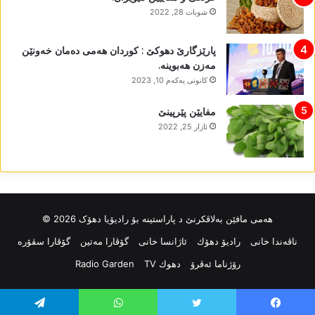
شوبات 28, 2022
پارێزگارێ دھوکێ : کوردان ھەمی دەمان خەونێن
مەزن ھەبوینە.
كانونی یه‌كه‌م 10, 2023
مفایێن پێرپینێ
ئازار 25, 2022
ھەمی مافێن بەلاڤکرنێ د پاراستینە بۆ رادیۆیا دھۆک 2026 ©
ناڤه‌ندا خانی
رادیۆ دهۆك
ئاژانسا خانی
گۆڤارا مەتین
گۆڤارا سڤۆرە
رۆژناما ئەڤرۆ
دهوك TV
Radio Garden