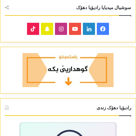
سوشیال میدیایا رادیۆیا دھۆک
TikTok
Snapchat
Instagram
YouTube
LinkedIn
Facebook
رادیۆیا دھۆک زندی