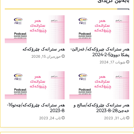
بابەتێن گرێدای
ھەر سترانەک چیرۆکەکە/ غەزالێ-
ھەر سترانەک چێرۆکەکە
پشکا دووێ5-2-2024
حوزه‌یران 15, 2026
شوبات 17, 2024
ھەر سترانەک چێرۆکەکە/سالح و
ھەر سترانەک چێرۆکەکە/چەتو16-
خەجێ28-8-2023
8-2023
ئاب 31, 2023
ئاب 24, 2023