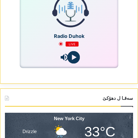
Radio Duhok
LIVE
سەقـا ل دھۆکێ
New York City
33°C
Drizzle