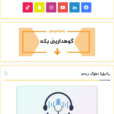
TikTok
Snapchat
Instagram
YouTube
LinkedIn
Facebook
رادیۆیا دھۆک زندی