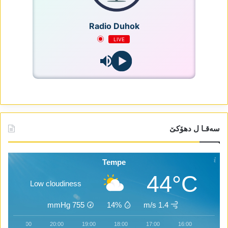
Radio Duhok
LIVE
سەقـا ل دھۆکێ
Tempe
44°C
Low cloudiness
mmHg
755
14%
1.4 m/s
21:00
20:00
19:00
18:00
17:00
16:00