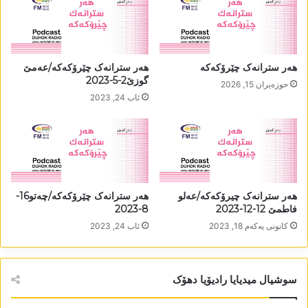
ھەر سترانەک چێرۆکەکە
ھەر سترانەک چێرۆکەکە/عەمێ
گوزێ2-5-2023
حوزه‌یران 15, 2026
ئاب 24, 2023
ھەر سترانەک چیرۆکەکە/عەلو
ھەر سترانەک چێرۆکەکە/چەتو16-
فاطمێ 12-12-2023
8-2023
كانونی یه‌كه‌م 18, 2023
ئاب 24, 2023
سوشیال میدیایا رادیۆیا دھۆک