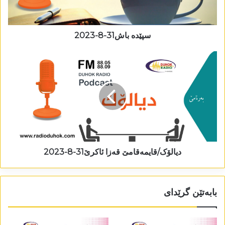
سپێدە باش31-8-2023
دیالۆک/قایمەقامێ قەزا ئاکرێ31-8-2023
بابەتێن گرێدای