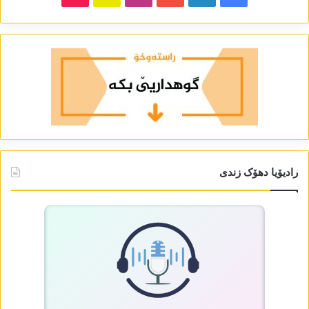
رادیۆیا دھۆک زندی