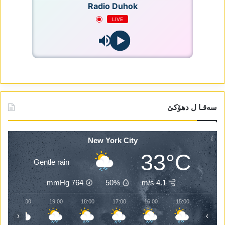
Radio Duhok
LIVE
سەقـا ل دھۆکێ
New York City
33°C
Gentle rain
mmHg
764
50%
4.1 m/s
20:00
19:00
18:00
17:00
16:00
15:00
‹
›