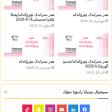
ھەر سترانەک چێرۆکەکە
ھەر سترانەک چێرۆکەکە/پشکا
ئێکێ/جەمبەلی13-9-2023
حوزه‌یران 15, 2026
ئه‌یلول 14, 2023
ھەر سترانەک چێرۆکەکە/عەمێ
ھەر سترانەک چێرۆکەکە
گوزێ2-5-2023
حوزه‌یران 15, 2026
ئاب 24, 2023
سوشیال میدیایا رادیۆیا دھۆک
TikTok
Snapchat
Instagram
YouTube
LinkedIn
Facebook