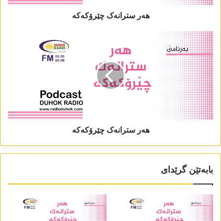
ھەر سترانەک چێرۆکەکە
ھەر سترانەک چێرۆکەکە
بابەتێن گرێدای