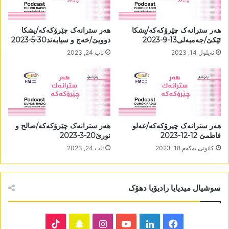
ھەر سترانەک چێرۆکەکە/پشکا
ھەر سترانەک چێرۆکەکە/پشکا
ئێکێ/جەمبەلی13-9-2023
دوویێ/خەج و سیابەند30-5-2023
ئه‌یلول 14, 2023
ئاب 24, 2023
ھەر سترانەک چیرۆکەکە/عەلو
ھەر سترانەک چێرۆکەکە/صالح و
فاطمێ 12-12-2023
نورێ20-3-2023
كانونی یه‌كه‌م 18, 2023
ئاب 24, 2023
سوشیال میدیایا رادیۆیا دھۆک
TikTok
Snapchat
Instagram
YouTube
LinkedIn
Facebook