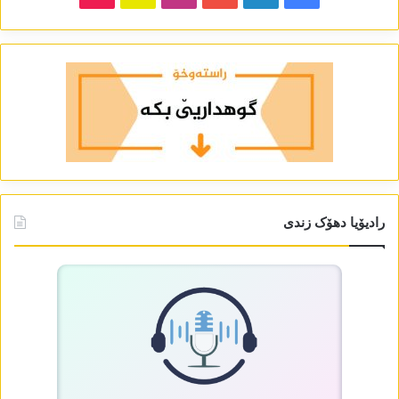
رادیۆیا دھۆک زندی