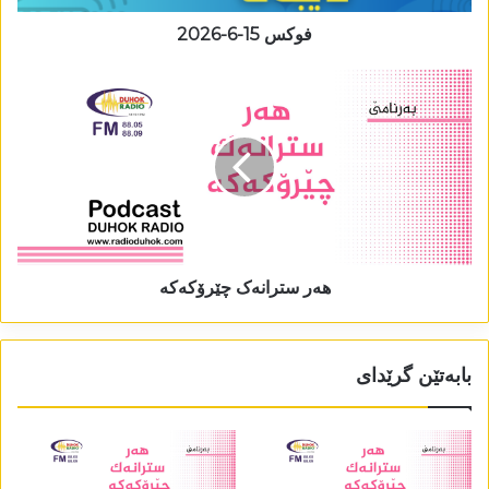
فوکس 15-6-2026
ھەر سترانەک چێرۆکەکە
بابەتێن گرێدای