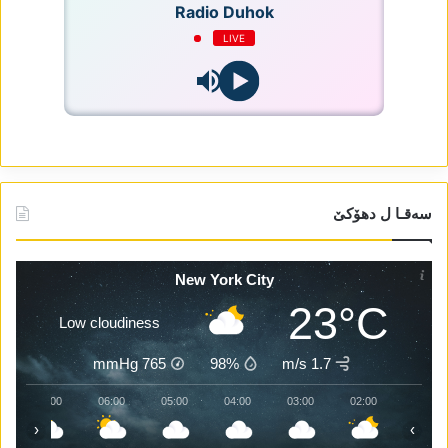
Radio Duhok
LIVE
سەقـا ل دھۆکێ
New York City
23°C
Low cloudiness
mmHg
765
98%
1.7 m/s
07:00
06:00
05:00
04:00
03:00
02:00
‹
›