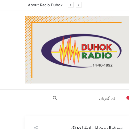
د بەرامێ فوکس ل رادیویا دھوک، پەیڤدارێ رێڤەبەریا رەوشببیری ھونەری ل دھوکێ راگەھاند، دکابینەیا نەھێ یا حکومەتا ھەرێما کوردستانێ گرنگیا باش دایە سکتەرێ رەوشنبیری و ھونەری
About Radio Duhok
لێ
گەریان
سوشیال میدیایا رادیۆیا دھۆک