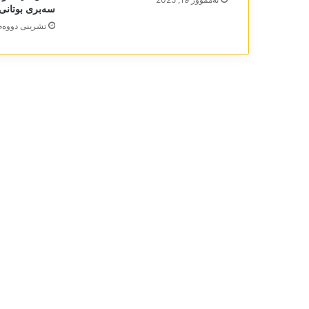
سەبری بوتانی10-11-2024
تشرینی دووه‌م 17, 24