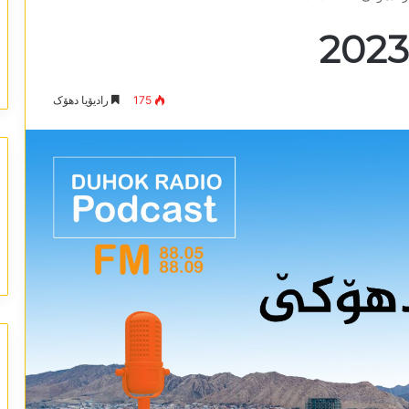
175
رادیۆیا دھۆک