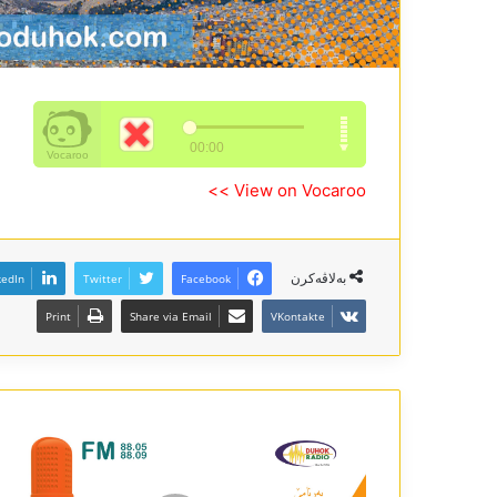
View on Vocaroo >>
بەلاڤەکرن
kedIn
Twitter
Facebook
Print
Share via Email
VKontakte