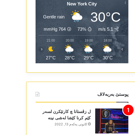
New York City
30°C
Gentle rain
mmHg
764
73%
5.1 m/s
23:00
22:00
21:00
20:00
19:00
18:00
‹
›
26°C
27°C
27°C
28°C
29°C
30°C
پوستێ بەربەلاڤ
ل زڤستانا چ کارتێکرن لسەر
کێم کرنا کێشا لەشی نینە
كانونی یه‌كه‌م 13, 2022