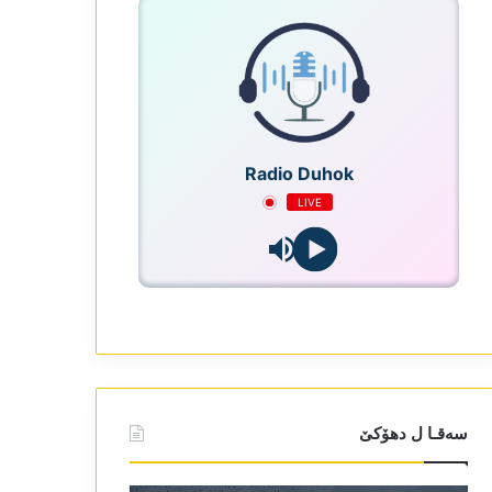
Radio Duhok
LIVE
سەقـا ل دھۆکێ