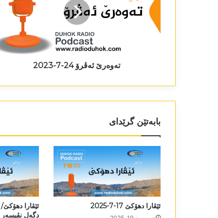
تەوەرێ ئەڤرۆ 24-7-2023
بابەتێن گرێدای
ئێڤارا دھۆکێ 17-7-2025
ئێڤارا دھۆکێ/
دگەل نڤیسەر و
تەممووز 19, 2025