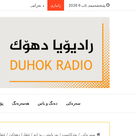
پێنجشەممە, ئاب 6 2026
زانیاری
سەرەکی
دەنگ و باس
هەمەرەنگ
پۆ
سەرەکی
/
پۆدکاست
/
بەرنامێن روژانە
/
ئێڤارا دھۆکێ
/
ئێڤارا