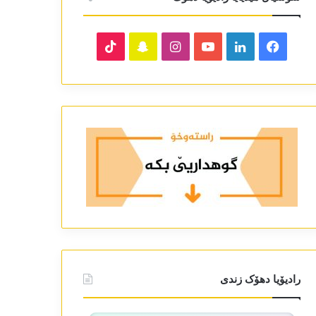
TikTok
Snapchat
Instagram
YouTube
LinkedIn
Facebook
رادیۆیا دھۆک زندی