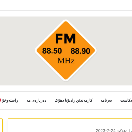
دکاست
بەرنامە
کارمەندێن رادیۆیا دھۆک
دەربارەی مە
ڕاستەوخۆ
 دھۆکێ 24-7-2023