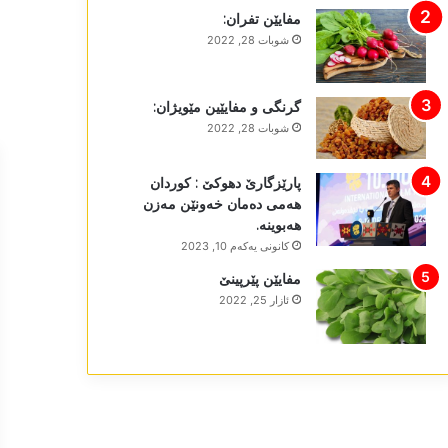
مفایێن تفران:
شوبات 28, 2022
گرنگی و مفایێین مێویژان:
شوبات 28, 2022
پارێزگارێ دھوکێ : کوردان
ھەمی دەمان خەونێن مەزن
ھەبوینە.
كانونی یه‌كه‌م 10, 2023
مفایێن پێرپینێ
ئازار 25, 2022