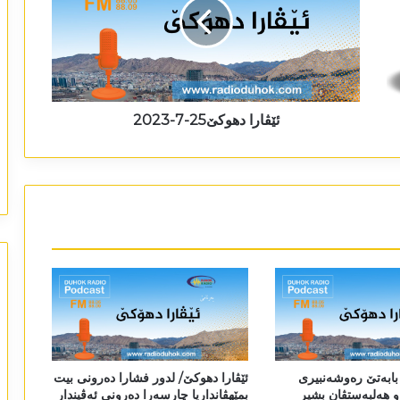
ئێڤارا دھوکێ25-7-2023
 بابەتێ رەوشەنبیری
ئێڤارا دھوکێ/ لدور فشارا دەرونی بیت
 ھەلبەستڤان بشیر
بمێھڤانداریا چارسەرا دەرونی ئەڤیندار