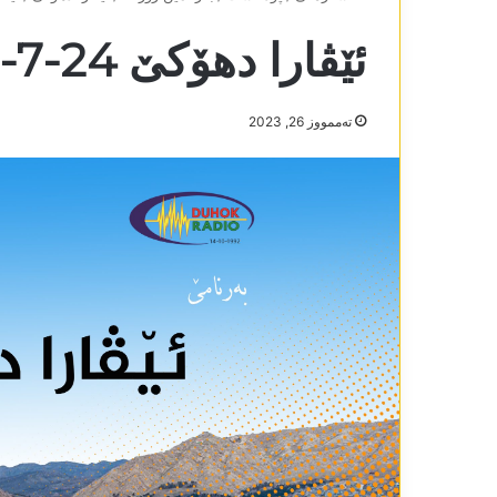
ئێڤارا دھۆکێ 24-7-2023
تەممووز 26, 2023