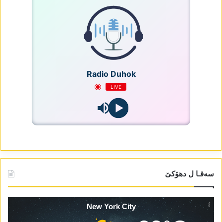
Radio Duhok
LIVE
سەقـا ل دھۆکێ
New York City