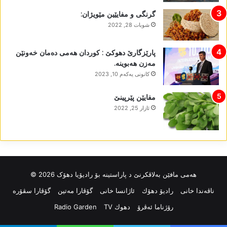
گرنگی و مفایێین مێویژان:
شوبات 28, 2022
پارێزگارێ دھوکێ : کوردان ھەمی دەمان خەونێن
مەزن ھەبوینە.
كانونی یه‌كه‌م 10, 2023
مفایێن پێرپینێ
ئازار 25, 2022
ھەمی مافێن بەلاڤکرنێ د پاراستینە بۆ رادیۆیا دھۆک 2026 ©
ناڤه‌ندا خانی
رادیۆ دهۆك
ئاژانسا خانی
گۆڤارا مەتین
گۆڤارا سڤۆرە
رۆژناما ئەڤرۆ
دهوك TV
Radio Garden