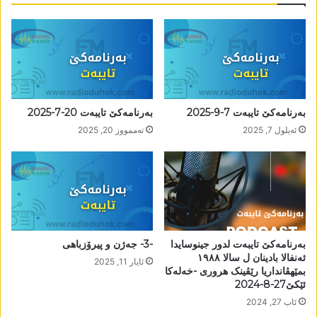
بەرنامەکێ تایبەت 7-9-2025
بەرنامەکێ تایبەت 20-7-2025
ئه‌یلول 7, 2025
تەممووز 20, 2025
بەرنامەکێ تایبەت لدور جینوسایدا
-3- جەژن و پیرۆزباھی
ئەنفالا بادینان ل سالا ١٩٨٨
ئایار 11, 2025
بمێھڤانداریا رێڤینک ھروری -خەلەکا
ئێکێ27-8-2024
ئاب 27, 2024