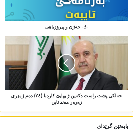
-3- جەژن و پیرۆزباھی
خەلکی پشت راست دکەین ژ بھایێ کارەبا (٢٤) دەم ژمێری
زەرەر مەند نابن
بابەتێن گرێدای