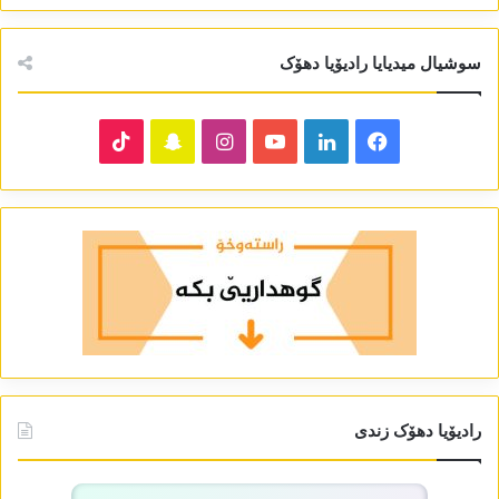
سوشیال میدیایا رادیۆیا دھۆک
TikTok
Snapchat
Instagram
YouTube
LinkedIn
Facebook
رادیۆیا دھۆک زندی