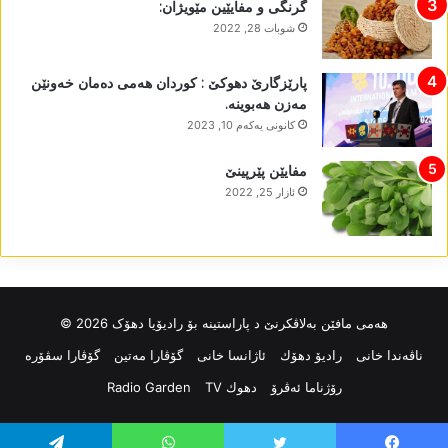
گرنگی و مفایێین مێویژان:
شوبات 28, 2022
پارێزگارێ دھوکێ : کوردان ھەمی دەمان خەونێن
مەزن ھەبوینە.
كانونی یه‌كه‌م 10, 2023
مفایێن پێرپینێ
ئازار 25, 2022
ھەمی مافێن بەلاڤکرنێ د پاراستینە بۆ رادیۆیا دھۆک 2026 ©
ناڤه‌ندا خانی
رادیۆ دهۆك
ئاژانسا خانی
گۆڤارا مەتین
گۆڤارا سڤۆرە
رۆژناما ئەڤرۆ
دهوك TV
Radio Garden