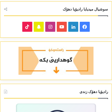
سوشیال میدیایا رادیۆیا دھۆک
TikTok
Snapchat
Instagram
YouTube
LinkedIn
Facebook
رادیۆیا دھۆک زندی