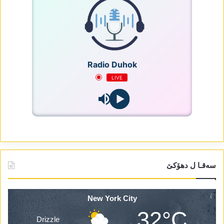
Radio Duhok
LIVE
سەقـا ل دھۆکێ
New York City
32°C
Drizzle