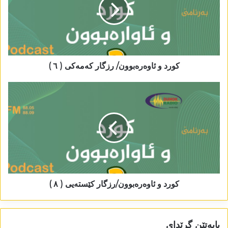
کورد و ئاوەرەبوون/ رزگار کەمەکی ( ٦ )
کورد و ئاوەرەبوون/رزگار کێستەیی ( ٨ )
بابەتێن گرێدای