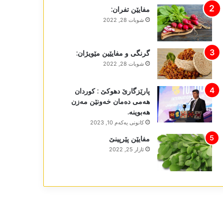
مفایێن تفران:
شوبات 28, 2022
گرنگی و مفایێین مێویژان:
شوبات 28, 2022
پارێزگارێ دھوکێ : کوردان
ھەمی دەمان خەونێن مەزن
ھەبوینە.
كانونی یه‌كه‌م 10, 2023
مفایێن پێرپینێ
ئازار 25, 2022