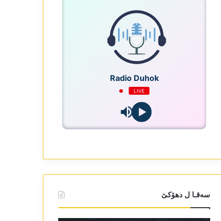
Radio Duhok
LIVE
سەقـا ل دھۆکێ