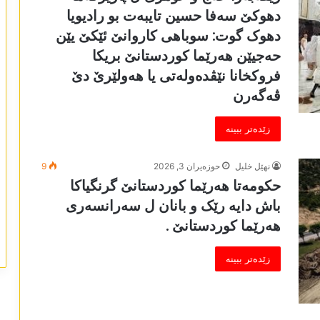
دھوکێ سەفا حسین تایبەت بو رادیویا
دھوک گوت: سوباھی کاروانێ ئێکێ یێن
حەجیێن ھەرێما کوردستانێ بریکا
فروکخانا نێڤدەولەتی یا ھەولێرێ دێ
ڤەگەرن
زێدەتر ببینە
نھێل خلیل
حوزه‌یران 3, 2026
9
حکومەتا ھەرێما کوردستانێ گرنگیاکا
باش دایە رێک و بانان ل سەرانسەری
ھەرێما کوردستانێ .
زێدەتر ببینە