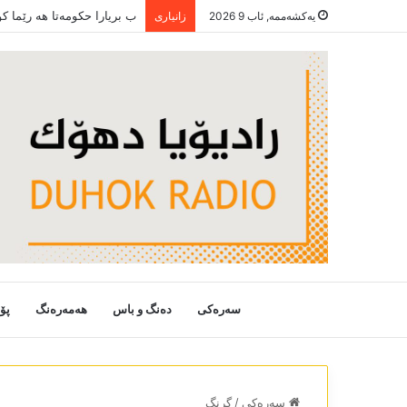
ب بریارا حکومەتا ھە رێما 
یەکشەممە, ئاب 9 2026
زانیاری
سەرەکی
دەنگ و باس
هەمەرەنگ
پۆ
سەرەکی
/
گرنگ