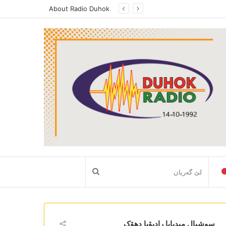
About Radio Duhok
لێ
گەریان
سوشیال میدیایا رادیۆیا دھۆک