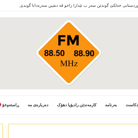
کوردستانی خەلکێ گوندێن سەر ب ئێدارا زاخو ڤە دشین سەرەدانا گوندیێن خو بکەن
دکاست
بەرنامە
کارمەندێن رادیۆیا دھۆک
دەربارەی مە
ڕاستەوخۆ