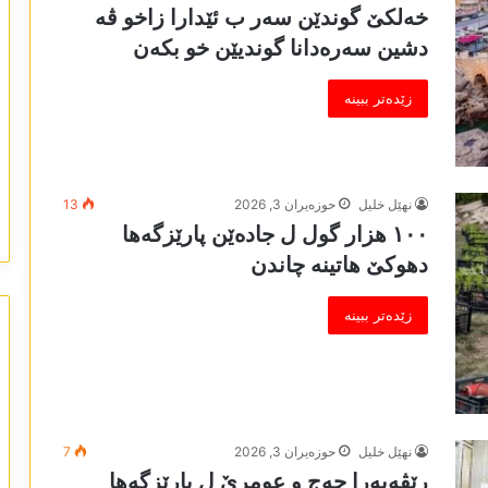
خەلکێ گوندێن سەر ب ئێدارا زاخو ڤە
دشین سەرەدانا گوندیێن خو بکەن
زێدەتر ببینە
نھێل خلیل
حوزه‌یران 3, 2026
13
١٠٠ ھزار گول ل جادەێن پارێزگەھا
دھوکێ ھاتینە چاندن
زێدەتر ببینە
نھێل خلیل
حوزه‌یران 3, 2026
7
رێڤەبەرا حەج و عومرێ ل پارێزگەھا