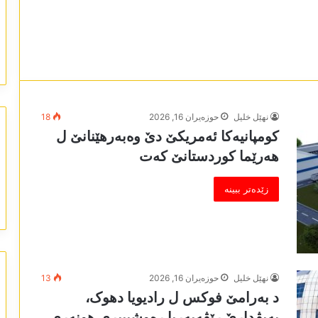
نھێل خلیل
حوزه‌یران 16, 2026
18
کومپانیەکا ئەمریکێ دێ وەبەرھێنانێ ل
ھەرێما کوردستانێ کەت
زێدەتر ببینە
نھێل خلیل
حوزه‌یران 16, 2026
13
د بەرامێ فوکس ل رادیویا دھوک،
پەیڤدارێ رێڤەبەریا رەوشببیری ھونەری