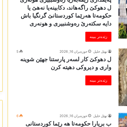
ل دھوکێ راگەھاند، دکابینەیا نەھێ یا
حکومەتا ھەرێما کوردستانێ گرنگیا باش
دایە سکتەرێ رەوشنبیری و ھونەری
زێدەتر ببینە
نھێل خلیل
حوزه‌یران 16, 2026
5
ل دھوکێ کار لسەر پارستنا جھێن شوینە
واری و دیروکی دھیتە کرن
زێدەتر ببینە
نھێل خلیل
حوزه‌یران 16, 2026
6
ب بریارا حکومەتا ھە رێما کوردستانی