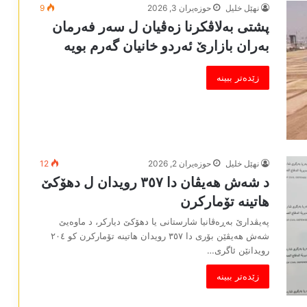
نھێل خلیل
حوزه‌یران 3, 2026
9
پشتی بەلاڤکرنا زەڤیان ل سەر فەرمان
بەران بازارێ ئەردو خانیان گەرم بویە
زێدەتر ببینە
نھێل خلیل
حوزه‌یران 2, 2026
12
د شەش ھەیڤان دا ۳٥۷ رویدان ل دھۆکێ
ھاتینە تۆمارکرن
پەیڤدارێ بەڕەڤانیا شارستانی یا دھۆکێ دیارکر، د ماوەیێ
شەش ھەیڤێن بۆری دا ٣٥٧ رویدان ھاتینە تۆمارکرن کو ٢٠٤
رویدانێن ئاگری…
زێدەتر ببینە