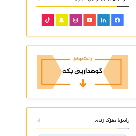
TikTok
Snapchat
Instagram
YouTube
LinkedIn
Facebook
رادیۆیا دھۆک زندی