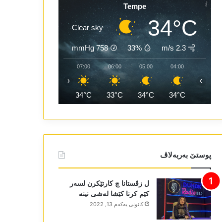
Tempe
34°C
Clear sky
mmHg
758
33%
2.3 m/s
09:00
08:00
07:00
06:00
05:00
04:00
‹
›
37°C
35°C
34°C
33°C
34°C
34°C
پوستێ بەربەلاڤ
ل زڤستانا چ کارتێکرن لسەر
کێم کرنا کێشا لەشی نینە
كانونی یه‌كه‌م 13, 2022