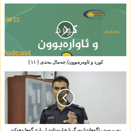
کورد و ئاوەرەبوون/ جەمال بەندی ( ١١ )
بەرپرسێ راگەھاندنا بەرگریا شارستانێ ل پارێزگەھا دھوکێ