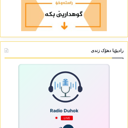
رادیۆیا دھۆک زندی
Radio Duhok
LIVE