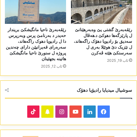
رێڤەبەرێ گشتی یێ وەبەرھێنانێ
رێڤەبەرێ ناحیا مانگیشکێ بریندار
ل پارێزگەھا دھوکێ د.ھەڤال
حەیدر د بەرنامێ پرس وبەرپرس
سەدیق بۆ رادیویا دھۆک راگەھاند،
دا ل رادیویا دھوک راگەھاند،
ل نێزیک دێ ھوتێلا بەری ل
سەرەرای قەیرانیێن دارای چەندین
سەرسنکێ ھێتە ڤەکرن
پروژە ل سنورێ ناحیا مانگیشکێ
ھاتینە بجھئینان
ئاب 19, 2025
ئاب 12, 2025
سوشیال میدیایا رادیۆیا دھۆک
TikTok
Snapchat
Instagram
YouTube
LinkedIn
Facebook