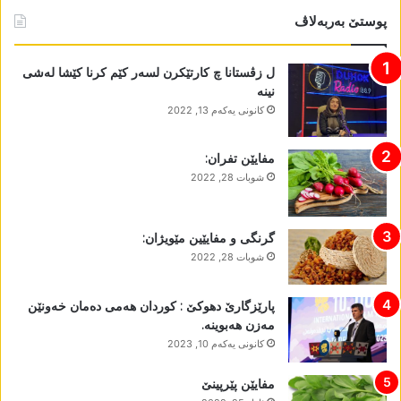
پوستێ بەربەلاڤ
ل زڤستانا چ کارتێکرن لسەر کێم کرنا کێشا لەشی
نینە
كانونی یه‌كه‌م 13, 2022
مفایێن تفران:
شوبات 28, 2022
گرنگی و مفایێین مێویژان:
شوبات 28, 2022
پارێزگارێ دھوکێ : کوردان ھەمی دەمان خەونێن
مەزن ھەبوینە.
كانونی یه‌كه‌م 10, 2023
مفایێن پێرپینێ