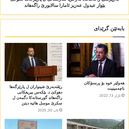
بێوار عبدول عەزیز ئامارا سالابورێ راگەھاند
بابەتێن گرێدای
ھەولێر خوە بۆ پرسنۆکان
رێڤەبەرێ شینواران ل پارێزگەھا
ناچەمینیت
دھوکێ د. بێکەس بیریفکانی
ئازار 13, 2022
راگەھاند گورستانەکا دگمەن ل
سکرێ موسل ھاتیە دیتن
ئاب 30, 2025