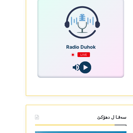
Radio Duhok
LIVE
سەقـا ل دھۆکێ