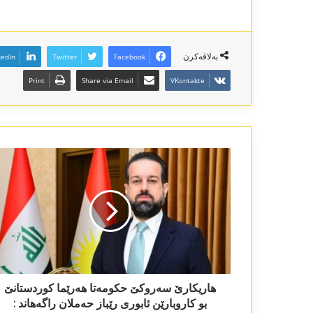
بەلاڤەکرن
kedIn
Twitter
Facebook
Print
Share via Email
VKontakte
ھاریکارێ سەروکێ حکومەتا ھەرێما کوردستانێ
بو کاروبارێن ئابوری رێباز حەملان راگەھاند :