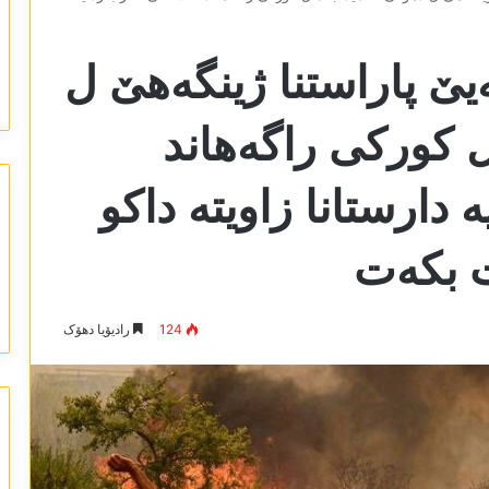
ێ پاراستنا ژینگەھێ ل
 کورکی راگەھاند
دارستانا زاویتە داکو
 بکەت
124
رادیۆیا دھۆک