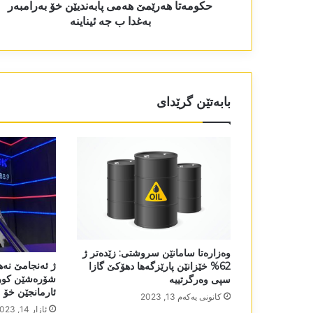
حکومەتا ھەرێمێ ھەمی پابەندیێن خۆ بەرامبەر
بەغدا ب جە ئیناینە
بابەتێن گرێدای
وەزارەتا سامانێن سروشتی: زێدەتر ژ
ژ ئەنجامێ نەھا
62% خێزانێن پارێزگەها دهۆكێ گازا
شۆرەشێن کورد
سپی وەرگرتییە
ئارمانجێن خۆ
كانونی یه‌كه‌م 13, 2023
ئازار 14, 2023