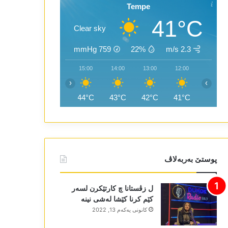
Tempe
41°C
Clear sky
mmHg
759
22%
2.3 m/s
17:00
16:00
15:00
14:00
13:00
12:00
‹
›
44°C
44°C
44°C
43°C
42°C
41°C
پوستێ بەربەلاڤ
ل زڤستانا چ کارتێکرن لسەر
کێم کرنا کێشا لەشی نینە
كانونی یه‌كه‌م 13, 2022