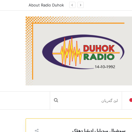
د بەرامێ فوکس ل رادیویا دھوک، پەیڤدارێ رێڤەبەریا رەوشببیری ھونەری ل دھوکێ راگەھاند، دکابینەیا نەھێ یا حکومەتا ھەرێما کوردستانێ گرنگیا باش دایە سکتەرێ رەوشنبیری و ھونەری
About Radio Duhok
لێ
گەریان
سوشیال میدیایا رادیۆیا دھۆک