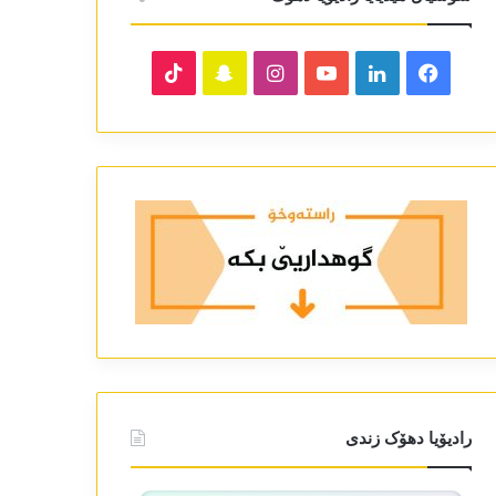
TikTok
Snapchat
Instagram
YouTube
LinkedIn
Facebook
رادیۆیا دھۆک زندی