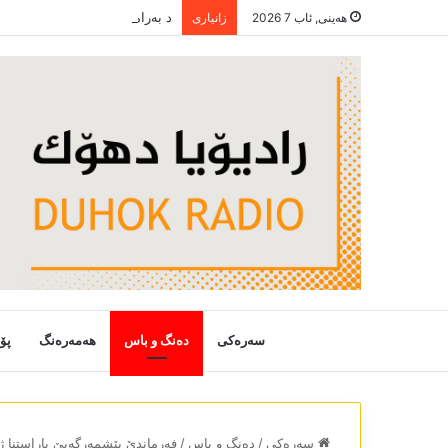
هەینی, ئاب 7 2026
زانیاری
سەرەکی
دەنگ و باس
هەمەرەنگ
پۆ
سەرەکی
/
دەنگ و باس
/
فەرماندێ پێشمەرگەیێ پاراستنا 