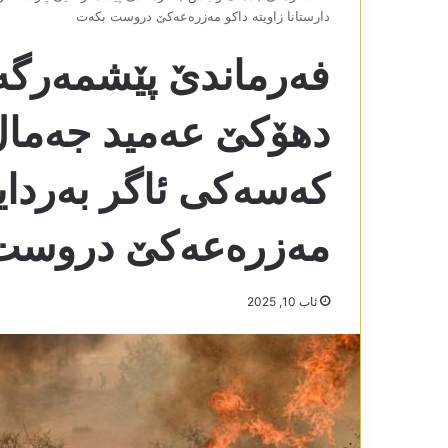
دارستانا زاویتە داکو مەزرەعەکێ دروست بکەت
فەرماندێ پێشمەرگەی
دھۆکێ عەمید جەمال
کەسەکی ئاگر بەردایە 
مەزرەعەکێ دروست
ئاب 10, 2025