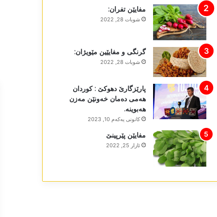
مفایێن تفران:
شوبات 28, 2022
گرنگی و مفایێین مێویژان:
شوبات 28, 2022
پارێزگارێ دھوکێ : کوردان
ھەمی دەمان خەونێن مەزن
ھەبوینە.
كانونی یه‌كه‌م 10, 2023
مفایێن پێرپینێ
ئازار 25, 2022