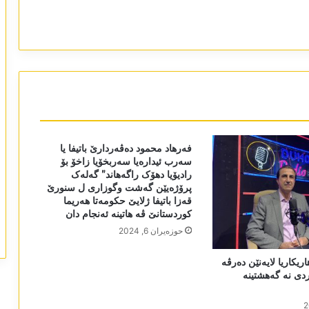
فەرھاد محمود دەڤەردارێ باتیفا یا
سەرب ئیدارەیا سەربخۆیا زاخۆ بۆ
رادیۆیا دھۆک راگەھاند” گەلەک
پرۆژەیێن گەشت وگوزاری ل سنورێ
قەزا باتیفا ژلایێ حکومەتا ھەریما
کوردستانێ ڤە ھاتینە ئەنجام دان
حوزه‌یران 6, 2024
ریکاریا لایەنێن دەرڤە
ی نە گەھشتینە