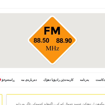
دکاست
بەرنامە
کارمەندێن رادیۆیا دھۆک
دەربارەی مە
ڕاستەوخۆ
ژینگەھێ ل دھۆکێ عەمید جەمال کورکی راگەھاند کەسەکی ئاگر بەردایە