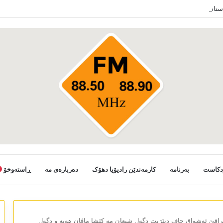
دستانی خەلکێ گوندێن سەر ب ئێدارا زاخو ڤە دشین سەرەدانا گوندیێن خو بکەن
دکاست
بەرنامە
کارمەندێن رادیۆیا دھۆک
دەربارەی مە
ڕاستەوخۆ
 عێراقێ ئەشواق جاف دبێژیت دگەل شیعان مە کێشا ماڤان ھەیە و دگەل