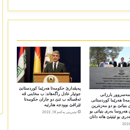
پەیڤدارێ حکومەتا ھەرێما کوردستانێ
جوتیار عادل راگەھاند: ب مخابنی ڤە
 مەسروور بارزانی
ئەڤسالە ب تنێ دو جاران حکومەتا
تا ھەرێما کوردستانی
ئێراقێ بوودجە ھنارتیە
بنیاتێ بو دو مەزنترین
ان ھەروسا بەری بنیاتی بو
تشرینی یه‌كه‌م 18, 2022
ری بو ئیتیتێ ھاتە دانان