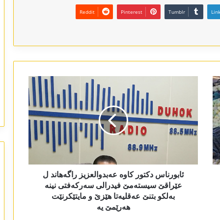
Reddit
Pinterest
Tumblr
Lin
ئابورناس دکتور کاوە عەبدوالعزیز راگەھاند ل
عێراقێ سیستەمێ فیدرالی سەرکەفتی نینە
بەلکو بتنێ عەقلیەتا ھێزێ و مایتێکرنێت
ھەرێمێ یە