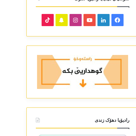
TikTok
Snapchat
Instagram
YouTube
LinkedIn
Facebook
رادیۆیا دھۆک زندی