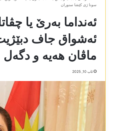
سونا ژی کێشا سنوران
ئەنداما بەرێ یا چڤات
ئەشواق جاف دبێژیت
ماڤان ھەیە و دگەل 
ئاب 10, 2025