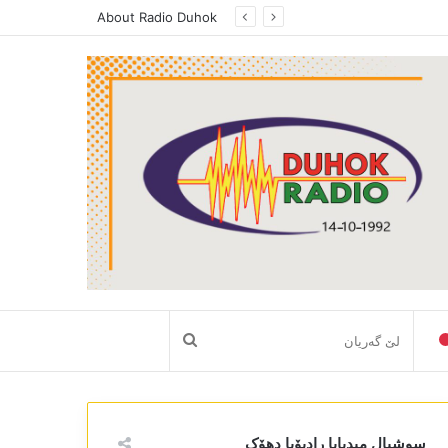
About Radio Duhok
لێ
گەریان
سوشیال میدیایا رادیۆیا دھۆک