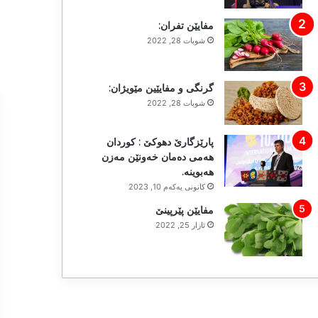
مفایێن تفران:
شوبات 28, 2022
گرنگی و مفایێین مێویژان:
شوبات 28, 2022
پارێزگارێ دھوکێ : کوردان
ھەمی دەمان خەونێن مەزن
ھەبوینە.
كانونی یه‌كه‌م 10, 2023
مفایێن پێرپینێ
ئازار 25, 2022