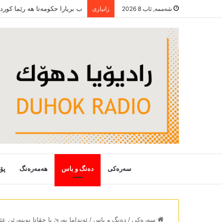
ب بریارا حکومەتا ھە رێما کور
شەممە, ئاب 8 2026
زانیاری
سەرەکی
دەنگ و باس
هەمەرەنگ
پۆ
سەرەکی
/
دەنگ و باس
/
ئەنداما بەرێ یا چڤاتا نوینەرێن