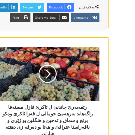
بەلاڤەکرن
kedIn
Twitter
Facebook
Print
Share via Email
VKontakte
رێڤەبەرێ چاندنێ ل ئاکرێ فازل مستەفا
راگەھاند بەرھەمێ خومالی ل قەزا ئاکرێ وەکو
برنج و سماق و تەحین و ھنگڤین بو ژێری و
ناڤەراستا عێراقێ و ھەتا بو دەرڤە ژی دھێتە
ھنارتن.