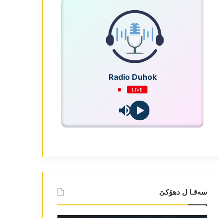
Radio Duhok
LIVE
سەقـا ل دھۆکێ