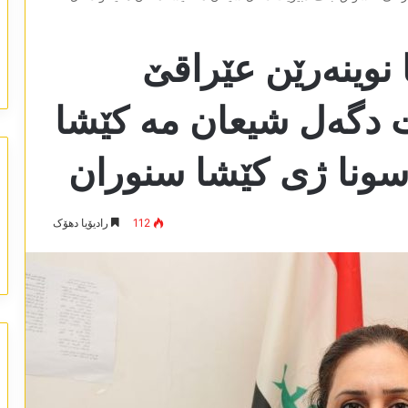
ا نوینەرێن عێراقێ
 دگەل شیعان مە کێشا
سونا ژی کێشا سنوران
112
رادیۆیا دھۆک