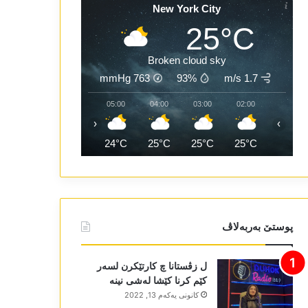
New York City
25°C
Broken cloud sky
mmHg
763
93%
1.7 m/s
07:00
06:00
05:00
04:00
03:00
02:00
‹
›
24°C
24°C
24°C
25°C
25°C
25°C
پوستێ بەربەلاڤ
ل زڤستانا چ کارتێکرن لسەر
کێم کرنا کێشا لەشی نینە
كانونی یه‌كه‌م 13, 2022