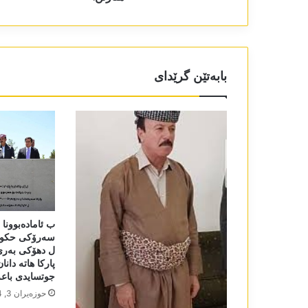
بابەتێن گرێدای
ب ئامادەبوونا
سەرۆکی حکومە
ل دھۆکی بەری 
پارکا ھاتە دان
جوتسایدی باعەد
حوزه‌یران 3, 2024