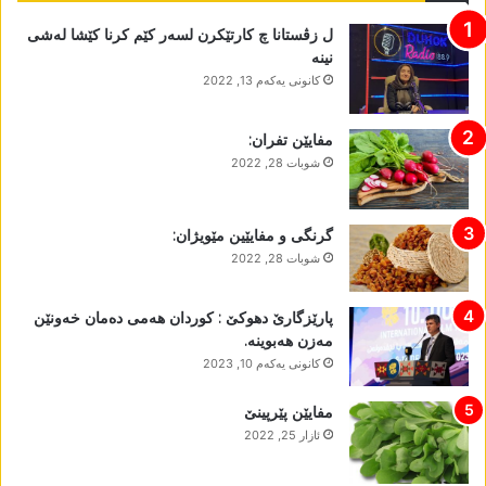
ل زڤستانا چ کارتێکرن لسەر کێم کرنا کێشا لەشی
نینە
كانونی یه‌كه‌م 13, 2022
مفایێن تفران:
شوبات 28, 2022
گرنگی و مفایێین مێویژان:
شوبات 28, 2022
پارێزگارێ دھوکێ : کوردان ھەمی دەمان خەونێن
مەزن ھەبوینە.
كانونی یه‌كه‌م 10, 2023
مفایێن پێرپینێ
ئازار 25, 2022