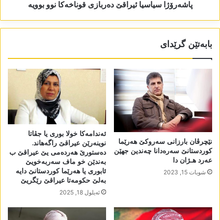
پاشەرۆژا سیاسیا ئیراقێ دەربازی قوناخەکا نوو بوویە
بابەتێن گرێدای
ئەندامەکا خولا بوری یا جڤاتا
نێچرڤان بارزانی سەروکێ ھەرێما
نوینەرێن عیراقێ راگەھاند.
کوردستانێ سەرەدانا چەندین جھێن
دەستورێ ھەردەمی یێ عیراقێ ب
عەرد ھـژان دا
بەندێن خو ماف سەربەخویێ
ئابوری یا ھەرێما کوردستانێ دایە
شوبات 15, 2023
بەلێ حکومەتا عیراقێ رێگریێ
ئه‌یلول 18, 2025