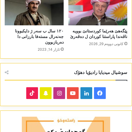
١٢٠ سال ب سەر ژ دایکبوونا
پێگەھێ ھەرێما کوردستانێ بوویە
جەنەرال مستەفا بارزانی دا
ناڤەندا پاراستنا کوردان ل دەڤەرێ
دەربازبوون
كانونی دووه‌م 29, 2026
ئازار 14, 2023
سوشیال میدیایا رادیۆیا دھۆک
TikTok
Snapchat
Instagram
YouTube
LinkedIn
Facebook