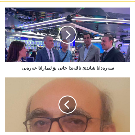
سەرەدانا شاندێ ناڤەندا خانی بۆ ئیماراتا عەرەبی