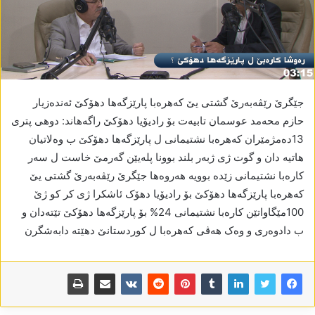
جێگرێ رێڤەبەرێ گشتی یێ کەھرەبا پارێزگەھا دھۆکێ ئەندەزیار
حازم محەمد عوسمان تابیەت بۆ رادیۆیا دھۆکێ راگەھاند: دوھی پتری
13دەمژمێران کەھرەبا نشتیمانی ل پارێزگەھا دھۆکێ ب وەلاتیان
ھاتیە دان و گوت ژی ژبەر بلند بوونا پلەیێن گەرمێ خاست ل سەر
کارەبا نشتیمانی زێدە بوویە ھەروەھا جێگرێ رێڤەبەرێ گشتی یێ
کەھرەبا پارێزگەھا دھۆکێ بۆ رادیۆیا دھۆک ئاشکرا ژی کر کو ژێ
100مێگاواتێن کارەبا نشتیمانی 24% بۆ پارێزگەھا دھۆکێ تێتەدان و
ب دادوەری و وەک ھەڤی کەھرەبا ل کوردستانێ دھێتە دابەشگرن