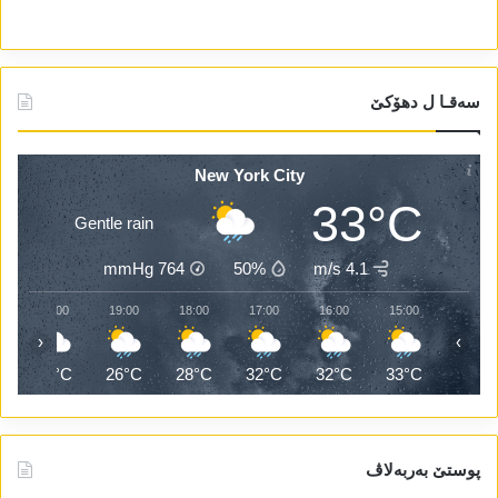
سەقـا ل دھۆکێ
New York City
33°C
Gentle rain
mmHg
764
50%
4.1 m/s
20:00
19:00
18:00
17:00
16:00
15:00
‹
›
C
26°C
26°C
28°C
32°C
32°C
33°C
پوستێ بەربەلاڤ