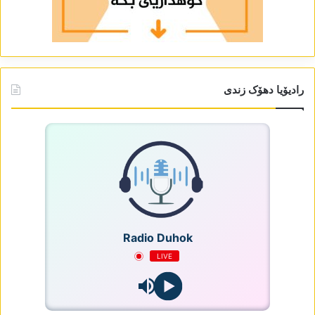
رادیۆیا دھۆک زندی
Radio Duhok
LIVE