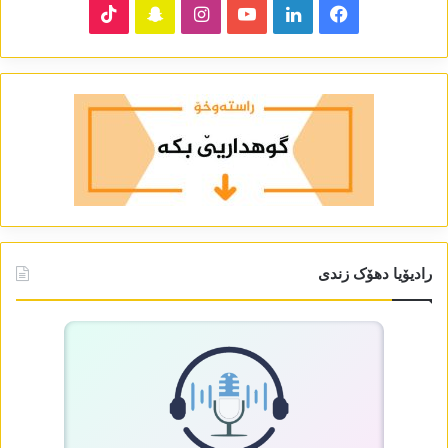
TikTok
Snapchat
Instagram
YouTube
LinkedIn
Facebook
رادیۆیا دھۆک زندی