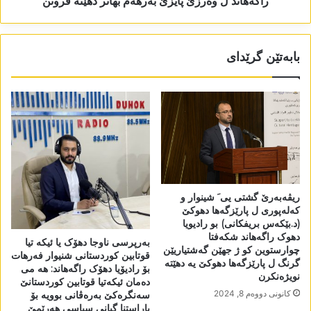
راگەھاند ل وەرزێ پایزێ بەرھەم بھاتر دھێتە فروتن
بابەتێن گرێدای
ریڤەبەرێ گشتی یی َ شینوار و
کەلەپوری ل پارێزگەھا دھوکێ
(د.بێکەس بریفکانی) بو رادیویا
دھوک راگەھاند شکەفتا
بەرپرسی ناوجا دھۆک یا ئیکە تیا
چوارستوین کو ژ جھێن گەشتیاریێن
قوتابین کوردستانی شنیوار فەرھات
گرنگ ل پارێزگەھا دھوکێ یە دھێتە
بۆ رادیۆیا دھۆک راگەھاند: ھە می
نویژەنکرن
دەمان ئیکەتیا قوتابین کوردستانێ
كانونی دووه‌م 8, 2024
سەنگرەکێ بەرەڤانی بوویە بۆ
پاراستنا گیانی سیاسی ھەرێمێ