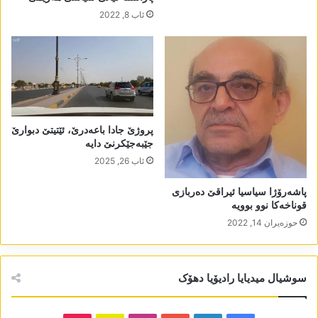
ئاب 8, 2022
پروژێ جادا باعەدرێ، ئێتیتێ دبوارێ
جێبەجێکرنێ دایە
ئاب 26, 2025
پاشەرۆژا سیاسیا ئیراقێ دەربازی
قوناخەکا نوو بوویە
حوزه‌یران 14, 2022
سوشیال میدیایا رادیۆیا دھۆک