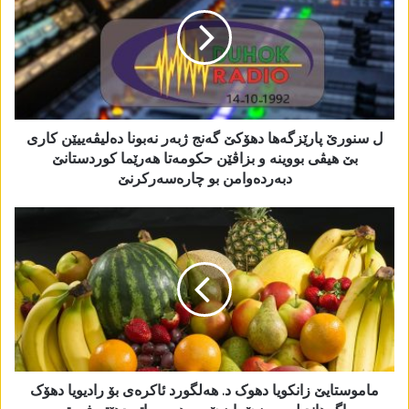
ل سنورێ پارێزگەھا دھۆکێ گەنج ژبەر نەبونا دەلیڤەییێن کاری
بێ ھیڤی بووینە و بزاڤێن حکومەتا ھەرێما کوردستانێ
دبەردەوامن بو چارەسەرکرنێ
ماموستایێ زانکویا دھوک د. ھەلگورد ئاکرەی بۆ رادیویا دھۆک