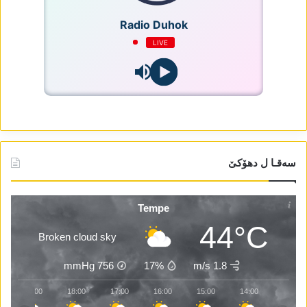
Radio Duhok
LIVE
سەقـا ل دھۆکێ
Tempe
44°C
Broken cloud sky
mmHg
756
17%
1.8 m/s
19:00
18:00
17:00
16:00
15:00
14:00