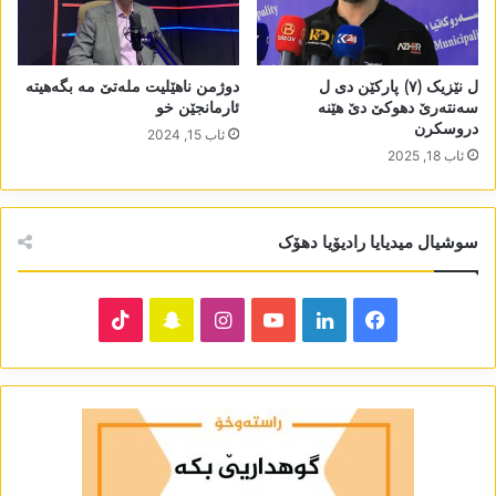
ل نێزیک (٧) پارکێن دی ل
دوژمن ناھێلیت ملەتێ مە بگەھیتە
سەنتەرێ دھوکێ دێ ھێنە
ئارمانجێن خو
دروسکرن
ئاب 15, 2024
ئاب 18, 2025
سوشیال میدیایا رادیۆیا دھۆک
TikTok
Snapchat
Instagram
YouTube
LinkedIn
Facebook