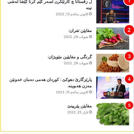
ل زڤستانا چ کارتێکرن لسەر کێم کرنا کێشا لەشی
نینە
كانونی یه‌كه‌م 13, 2022
مفایێن تفران:
شوبات 28, 2022
گرنگی و مفایێین مێویژان:
شوبات 28, 2022
پارێزگارێ دھوکێ : کوردان ھەمی دەمان خەونێن
مەزن ھەبوینە.
كانونی یه‌كه‌م 10, 2023
مفایێن پێرپینێ
ئازار 25, 2022