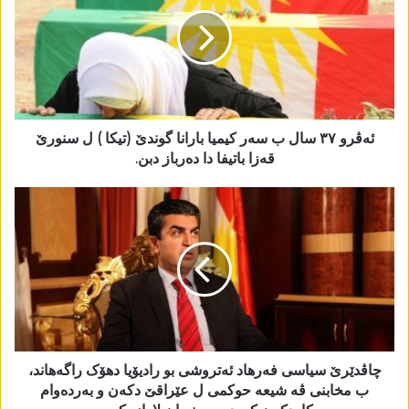
ئەڤرو ٣٧ سال ب سەر کیمیا بارانا گوندێ (تیکا ) ل سنورێ
قەزا باتیفا دا دەرباز دبن.
چاڤدێرێ سیاسی فەرھاد ئەتروشی بو رادیۆیا دھۆک راگەھاند،
ب مخابنی ڤە شیعە حوکمی ل عێراقێ دکەن و بەردەوام