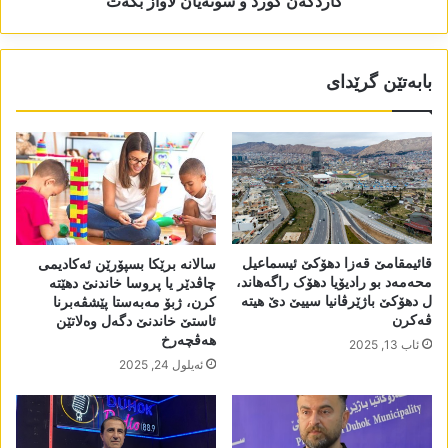
کاردکەن کورد و سونەیان لاواز بکەت
بابەتێن گرێدای
قائیمقامێ قەزا دھۆکێ ئیسماعیل
سالانە برێکا بسپۆرێن ئەکادیمی
محەمەد بو رادیۆیا دھۆک راگەھاند،
چاڤدێر یا پروسا خاندنێ دھێتە
ل دھۆکێ باژێرڤانیا سییێ دێ ھیتە
کرن، ژبۆ مەبەستا پێشڤەبرنا
ڤەکرن
ئاستێ خاندنێ دگەل وەلاتێن
ھەڤچەرخ
ئاب 13, 2025
ئه‌یلول 24, 2025