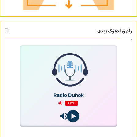
رادیۆیا دھۆک زندی
Radio Duhok
LIVE