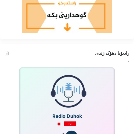
رادیۆیا دھۆک زندی
Radio Duhok
LIVE