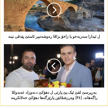
ل ئیدارا سەربەخو یا زاخۆ بزاڤا رەوشەنبیر ئاستێ پێدڤی نینە
بەرپرسێ لقێ ئیک یێ پارتی ل دھۆکێ د.نەوزاد عەبدوللا
راگەھاند، (٣٤) وەرزشڤانێن پارێزگەھا دھۆکێ خەلاتکرینە