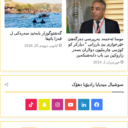
گەشتوگوزار بابەتێ سەرەکی ل
قەزا باتیفا
موسا ئەحمەد بەرپرسی دەزگەھێ
خێرخوازی یێ بارزانی ” دیارکر کو
كانونی دووه‌م 20, 2026
کوژمی چارملیون دولاران بسەر
زاروکین بی باب دابەشبکەین
حوزه‌یران 2, 2024
سوشیال میدیایا رادیۆیا دھۆک
TikTok
Snapchat
Instagram
YouTube
LinkedIn
Facebook