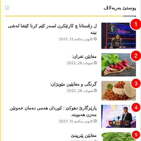
پوستێ بەربەلاڤ
ل زڤستانا چ کارتێکرن لسەر کێم کرنا کێشا لەشی
نینە
كانونی یه‌كه‌م 13, 2022
مفایێن تفران:
شوبات 28, 2022
گرنگی و مفایێین مێویژان:
شوبات 28, 2022
پارێزگارێ دھوکێ : کوردان ھەمی دەمان خەونێن
مەزن ھەبوینە.
كانونی یه‌كه‌م 10, 2023
مفایێن پێرپینێ