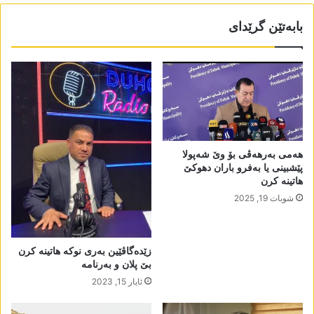
بابەتێن گرێدای
ھەمی بەرھەڤی بۆ وێ شەپولا
پێشبینی یا بەفرو باران دھوکێ
ھاتینە کرن
شوبات 19, 2025
زێدەگاڤێین بەری نوکە ھاتینە کرن
بێ پلان و بەرنامە
ئایار 15, 2023