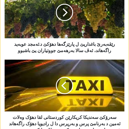
رێڤەبەرێ باغداریێ ل پارێزگەھا دھۆکێ د.ئەمجد عوبەید
راگەھاند، ئەڤ سالا بەرھەمێ جووتیاران یێ باشبوو
سەرۆکێ سەندیکا کریکارێن کوردستانی لقا دھۆک وەلات
ئەمین د بەرنامێ پرس و بەرپرس دا ل رادیویا دھۆک راگەھاند