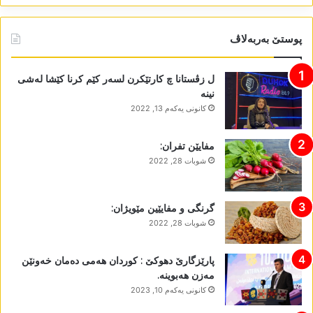
پوستێ بەربەلاڤ
ل زڤستانا چ کارتێکرن لسەر کێم کرنا کێشا لەشی
نینە
كانونی یه‌كه‌م 13, 2022
مفایێن تفران:
شوبات 28, 2022
گرنگی و مفایێین مێویژان:
شوبات 28, 2022
پارێزگارێ دھوکێ : کوردان ھەمی دەمان خەونێن
مەزن ھەبوینە.
كانونی یه‌كه‌م 10, 2023