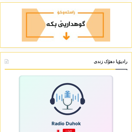
رادیۆیا دھۆک زندی
Radio Duhok
LIVE