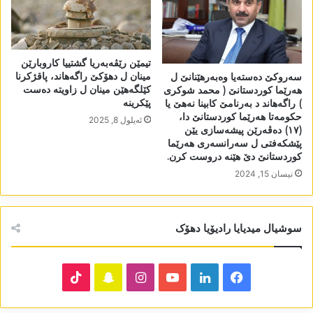
تیمێن رێڤەبەریا گشتییا کاروبارێن
مینان ل دھۆکێ راگەھاند، پاقژکرنا
سەروکێ دەستەیا وەبەرھێنانێ ل
کێلگەھێن مینان ل زاویتە دەست
ھەرێما کوردستانێ ( محمد شوکری
پێکرینە
) راگەھاند د بەرنامێ کابینا نەھێ یا
حکومەتا ھەرێما کوردستانێ دا،
ئه‌یلول 8, 2025
(١٧) دەڤەرێن پیشەسازی یێن
پێشکەفتی ل سەرانسەری ھەرێما
کوردستانێ دێ ھێنە دروست کرن.
نیسان 15, 2024
سوشیال میدیایا رادیۆیا دھۆک
TikTok
Snapchat
Instagram
YouTube
LinkedIn
Facebook