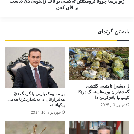
ژبو پرسا چوونا ترومبێلێن تەکسی بو ناڤ زانکویێ دێ دەست
بزاڤان کەن
بابەتێن گرێدای
ل دەڤەرا ئامێدیێ گلێشێ
گەشتیاران بو یەئاستەنگ درێکا
بو مە وەک پارتی یا گرنـگ دێ
کومپانیا پاقژکرنێ دا
ھەلبژارتنان دا بەشداریکرنا ھەمی
پێکھاتنانە
ئه‌یلول 10, 2025
حوزه‌یران 10, 2024