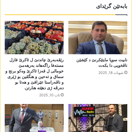
بابەتێن گرێدای
نابیت سوپا مایتێکرنێ د کێشێن
رێڤەبەرێ چاندنێ ل ئاکرێ فازل
ناڤخویی دا بکەت
مستەفا راگەھاند بەرھەمێ
خومالی ل قەزا ئاکرێ وەکو برنج و
شوبات 18, 2025
سماق و تەحین و ھنگڤین بو ژێری
و ناڤەراستا عێراقێ و ھەتا بو
دەرڤە ژی دھێتە ھنارتن.
ئاب 10, 2025