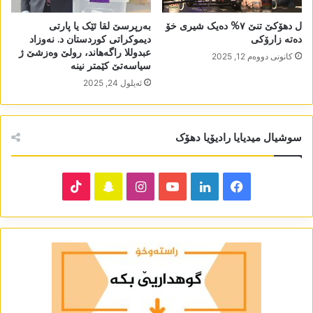
ل دھۆکێ تنێ ٧% دەیک شیری خۆ
بەرپرسێ لقا ئێک یا پارتی
دەتە زارۆکی
دیموکراتی کوردستان د. نەوزاد
عبدوللا راگەھاند، رولێ وەزشێ ژ
كانونی دووه‌م 12, 2025
سیاسەتێ کێمتر نینە
ئه‌یلول 24, 2025
سوشیال میدیایا رادیۆیا دھۆک
TikTok
Snapchat
Instagram
YouTube
LinkedIn
Facebook