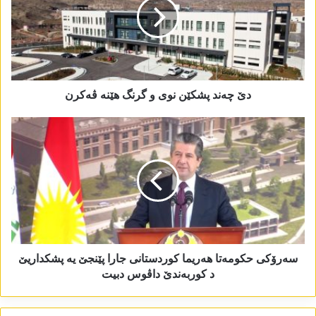
دێ چەند پشکێن نوی و گرنگ ھێنە ڤەکرن
سەرۆکی حکومەتا ھەریما کوردستانی جارا پێنجێ یە پشکداریێ
د کوربەندێ داڤوس دبیت