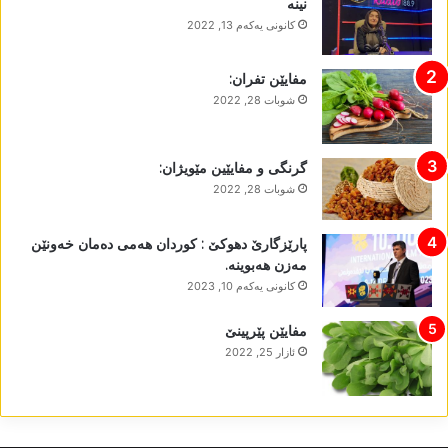
نینە
كانونی یه‌كه‌م 13, 2022
مفایێن تفران:
شوبات 28, 2022
گرنگی و مفایێین مێویژان:
شوبات 28, 2022
پارێزگارێ دھوکێ : کوردان ھەمی دەمان خەونێن
مەزن ھەبوینە.
كانونی یه‌كه‌م 10, 2023
مفایێن پێرپینێ
ئازار 25, 2022