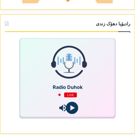
رادیۆیا دھۆک زندی
Radio Duhok
LIVE